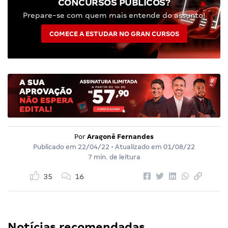
CONCURSOS PÚBLICOS?
Prepare-se com quem mais entende do assunto!
COMECE A ESTUDAR NO GRAN CURSOS
Por
Aragonê Fernandes
Publicado em
22/04/22
• Atualizado em
01/08/22
7 min. de leitura
35
16
Notícias recomendadas