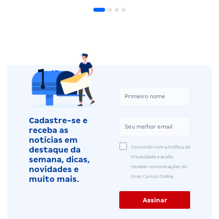
Cadastre-se e
receba as
notícias em
Concordo com a Política de
destaque da
Privacidade e aceito
semana, dicas,
receber comunicações do
novidades e
Gran Cursos Online.
muito mais.