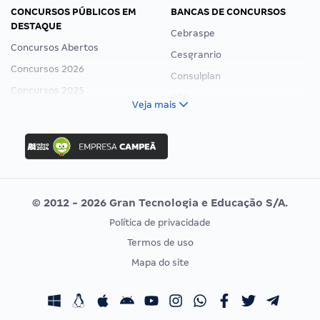
CONCURSOS PÚBLICOS EM
BANCAS DE CONCURSOS
DESTAQUE
Cebraspe
Concursos Abertos
Cesgranrio
Concursos 2026
Consulplan
Concursos 2025
FCC
Veja mais
Concurso Nacional Unificado
FGV
Concurso Ibama
Idecan
Concurso MPU
Selecon
Editais publicados
Uniase
© 2012 - 2026 Gran Tecnologia e Educação S/A.
Vunesp
Política de privacidade
CONCURSOS POR PROFISSÃO
EXAME DE ORDEM
Termos de uso
Concursos Administrativos
OAB
Mapa do site
Concursos Educação
Prova OAB
Concursos Fiscais
Calendário OAB
Concursos Jurídicos
Questões OAB