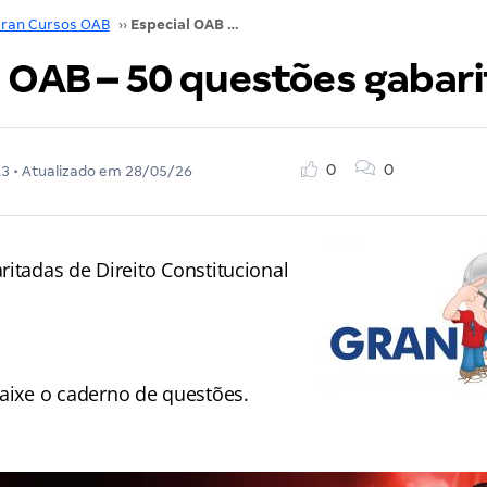
ran Cursos OAB
››
Especial OAB – 50 questões gabaritadas
l OAB – 50 questões gabar
0
0
13
• Atualizado em
28/05/26
itadas de Direito Constitucional
aixe o caderno de questões.