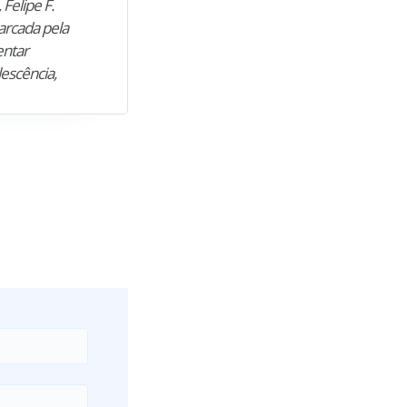
 Felipe F.
“Natural de Juazeiro do Norte (CE),
arcada pela
M. encontrou nos estudos o cami
entar
para construir uma nova fase da vi
lescência,
profissional. Após…”