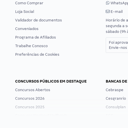
Como Comprar
WhatsAp
Loja Social
E-mail
Validador de documentos
Horário de 
segunda a s
Conveniados
sábado (9h 
Programa de Afiliados
Foi aprov
Trabalhe Conosco
Envie-nos 
Preferências de Cookies
CONCURSOS PÚBLICOS EM DESTAQUE
BANCAS DE
Concursos Abertos
Cebraspe
Concursos 2026
Cesgranrio
Concursos 2025
Consulplan
Concurso Nacional Unificado
FCC
Concurso Ibama
FGV