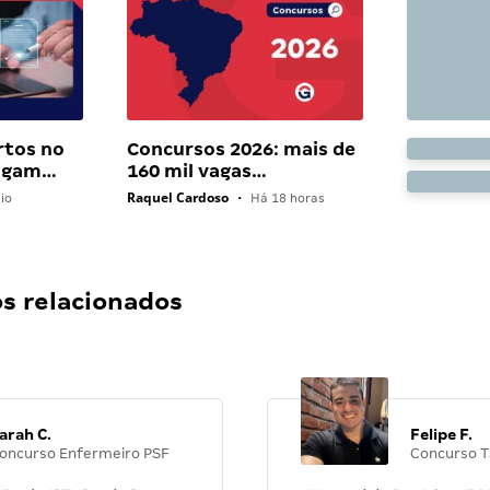
rtos no
Concursos 2026: mais de
pagam…
160 mil vagas…
Raquel Cardoso
io
•
Há 18 horas
 relacionados
arah C.
Felipe F.
oncurso Enfermeiro PSF
Concurso T