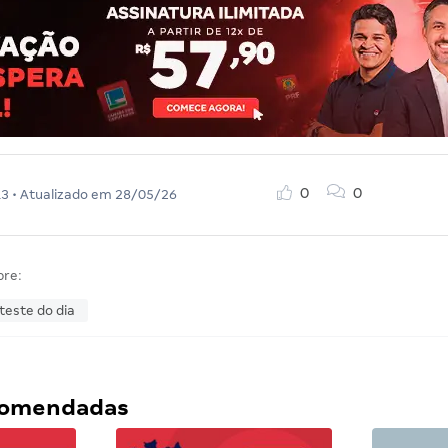
0
0
13
• Atualizado em
28/05/26
bre:
teste do dia
ecomendadas