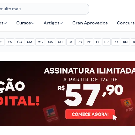
os
Cursos
Artigos
Gran Aprovados
Concurse
DF
ES
GO
MA
MG
MS
MT
PA
PB
PE
PI
PR
RJ
RN
R