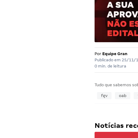
Por
Equipe Gran
Publicado em
25/11/
0 min. de leitura
Tudo que sabemos so
fgv
oab
Notícias r