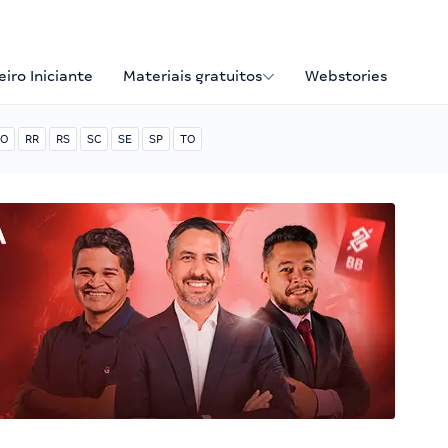
iro Iniciante
Materiais gratuitos
Webstories
O
RR
RS
SC
SE
SP
TO