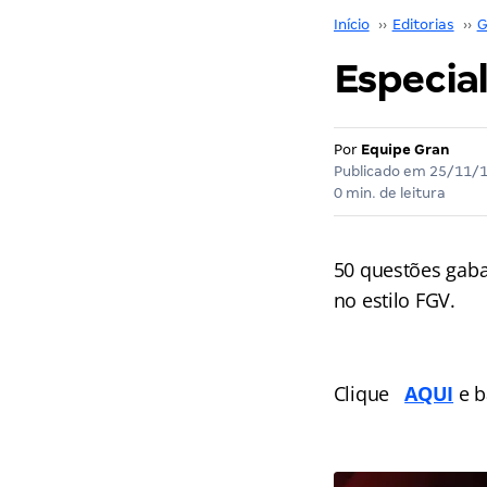
Início
››
Editorias
››
G
Especia
Por
Equipe Gran
Publicado em
25/11/
0 min. de leitura
50 questões gabar
no estilo FGV.
Clique
AQUI
e b