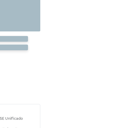
Diana M.
SE Unificado
Concurso SEPLAG CE