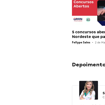
5 concursos abe
Nordeste que 
Fellype Sales
•
2 de Ma
Depoimentos
S
C