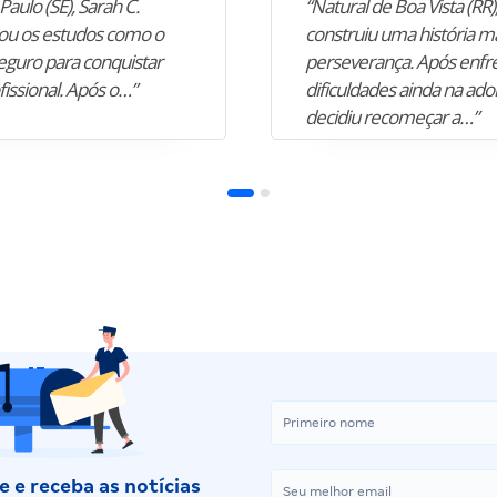
Paulo (SE), Sarah C.
“Natural de Boa Vista (RR),
u os estudos como o
construiu uma história m
guro para conquistar
perseverança. Após enfr
fissional. Após o…”
dificuldades ainda na ado
decidiu recomeçar a…”
 e receba as notícias