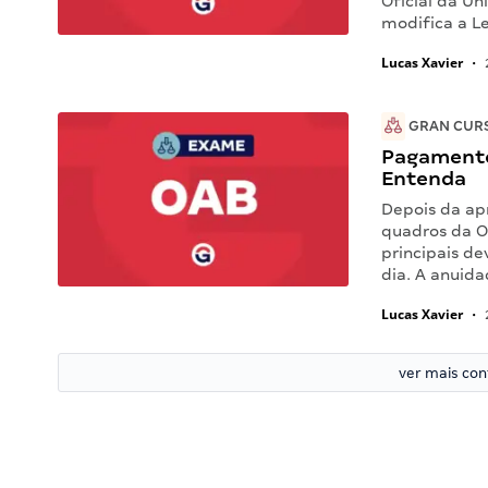
Oficial da Un
modifica a L
Lucas Xavier
•
GRAN CUR
Pagamento
Entenda
Depois da ap
quadros da O
principais d
dia. A anuid
Lucas Xavier
•
ver mais co