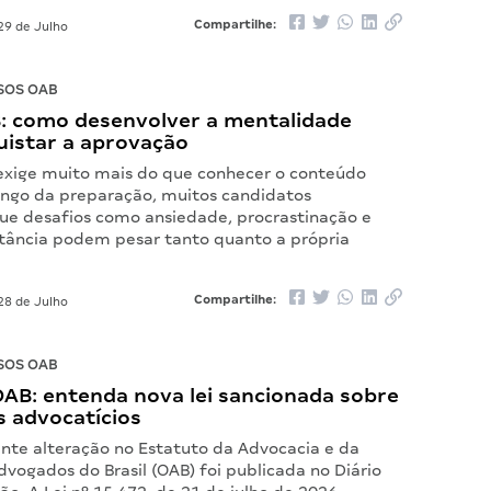
Compartilhe:
29 de Julho
SOS OAB
: como desenvolver a mentalidade
uistar a aprovação
exige muito mais do que conhecer o conteúdo
longo da preparação, muitos candidatos
e desafios como ansiedade, procrastinação e
stância podem pesar tanto quanto a própria
Compartilhe:
28 de Julho
SOS OAB
OAB: entenda nova lei sancionada sobre
s advocatícios
te alteração no Estatuto da Advocacia e da
vogados do Brasil (OAB) foi publicada no Diário