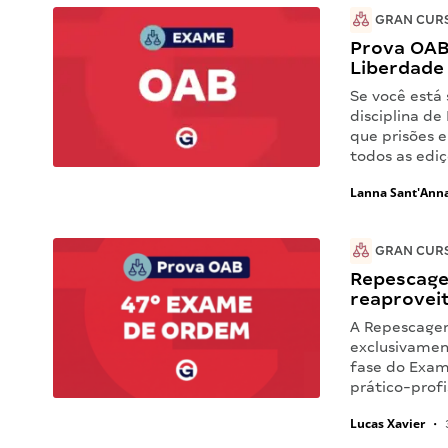
GRAN CUR
Prova OAB
Liberdade 
Se você está
disciplina de
que prisões e
todos as edi
Lanna Sant'Ann
GRAN CUR
Repescage
reaprovei
A Repescagem
exclusivamen
fase do Exam
prático-prof
Lucas Xavier
•