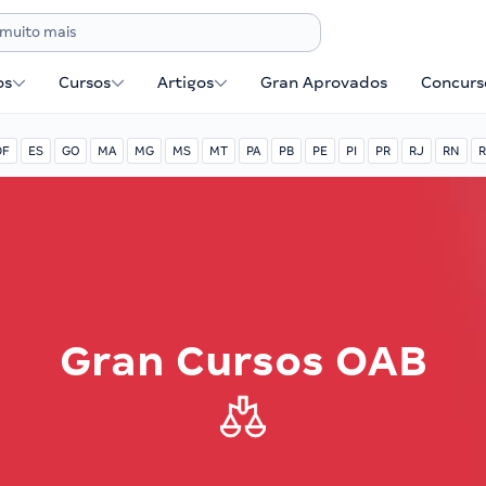
os
Cursos
Artigos
Gran Aprovados
Concurse
DF
ES
GO
MA
MG
MS
MT
PA
PB
PE
PI
PR
RJ
RN
R
Gran Cursos OAB