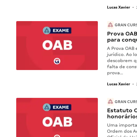
Lucas Xavier
•
GRAN CUR
Prova OAB
para conq
A Prova OAB 
jurídico. Ao 
descobrem qu
falta de con
prova…
Lucas Xavier
•
GRAN CUR
Estatuto 
honorário
Uma importan
Ordem dos Ad