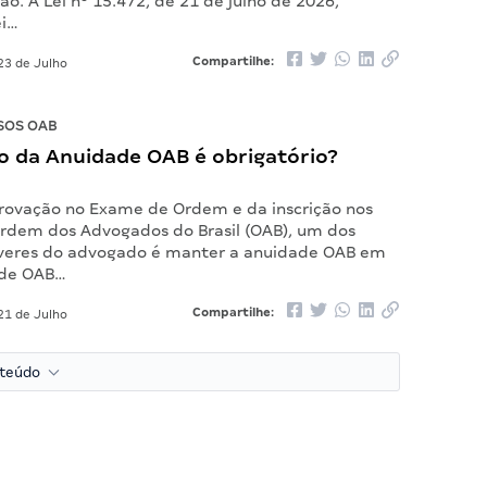
ião. A Lei nº 15.472, de 21 de julho de 2026,
ei…
Compartilhe:
23 de Julho
SOS OAB
 da Anuidade OAB é obrigatório?
rovação no Exame de Ordem e da inscrição nos
rdem dos Advogados do Brasil (OAB), um dos
everes do advogado é manter a anuidade OAB em
ade OAB…
Compartilhe:
21 de Julho
nteúdo