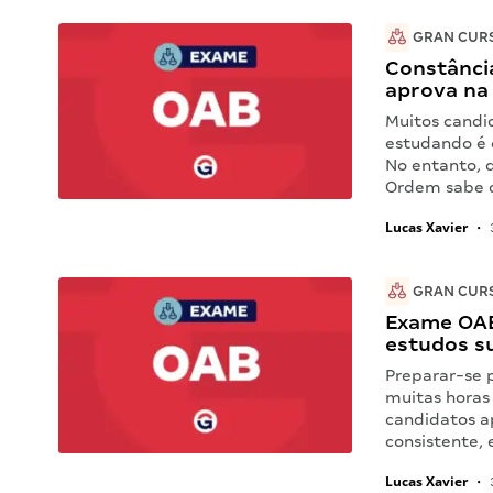
GRAN CUR
Constância
aprova na
Muitos candi
estudando é 
No entanto, 
Ordem sabe q
Lucas Xavier
•
GRAN CUR
Exame OAB
estudos s
Preparar-se 
muitas horas 
candidatos a
consistente, 
Lucas Xavier
•