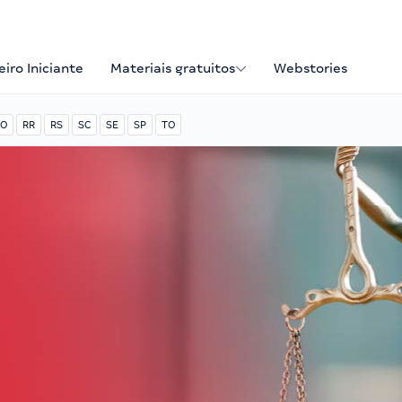
iro Iniciante
Materiais gratuitos
Webstories
O
RR
RS
SC
SE
SP
TO