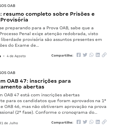
SOS OAB
: resumo completo sobre Prisões e
Provisória
 se preparando para a Prova OAB, sabe que a
 Processo Penal exige atenção redobrada, visto
 liberdade provisória são assuntos presentes em
ções do Exame de…
a
Compartilhe:
•
4 de Agosto
SOS OAB
m OAB 47: inscrições para
tamento abertas
 OAB 47 está com inscrições abertas
te para os candidatos que foram aprovados na 1ª
e OAB 46, mas não obtiveram aprovação na prova
issional (2ª fase). Conforme o cronograma do…
Compartilhe:
31 de Julho