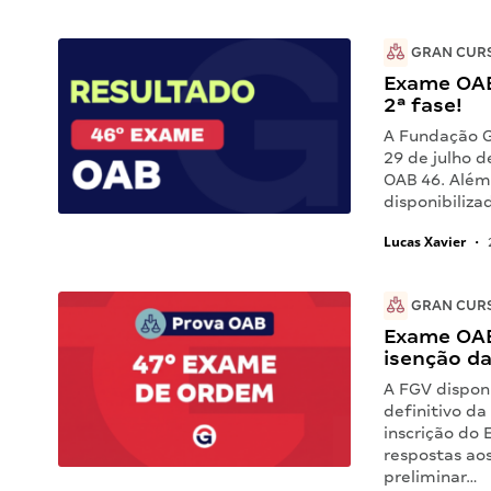
GRAN CUR
Exame OAB 
2ª fase!
A Fundação Ge
29 de julho d
OAB 46. Além
disponibiliza
Lucas Xavier
•
GRAN CUR
Exame OAB 
isenção da
A FGV disponi
definitivo da
inscrição do
respostas aos
preliminar…