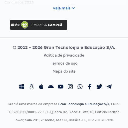
Concursos 2025
FCC
Veja mais
Concurso Nacional Unificado
FGV
Concurso Ibama
Idecan
Concurso MPU
Selecon
Editais publicados
Uniase
© 2012 - 2026 Gran Tecnologia e Educação S/A.
Vunesp
Política de privacidade
CONCURSOS POR PROFISSÃO
EXAME DE ORDEM
Termos de uso
Concursos Administrativos
OAB
Mapa do site
Concursos Educação
Prova OAB
Concursos Fiscais
Calendário OAB
Concursos Jurídicos
Questões OAB
Concursos Militares
Recursos OAB
Gran é uma marca da empresa
Gran Tecnologia e Educação S/A
, CNPJ:
Concursos Policiais
Exame de Ordem
18.260.822/0001-77, SBS Quadra 02, Bloco J, Lote 10, Edifício Carlton
Concursos Saúde
Tower, Sala 201, 2º Andar, Asa Sul, Brasília-DF, CEP 70.070-120.
Concursos Tribunais