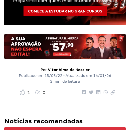
Prepare-se com quem mais entende do assunto!
COMECE A ESTUDAR NO GRAN CURSOS
Por
Vitor Almeida Kessler
Publicado em
15/08/22
• Atualizado em
16/01/26
2 min. de leitura
1
0
Notícias recomendadas