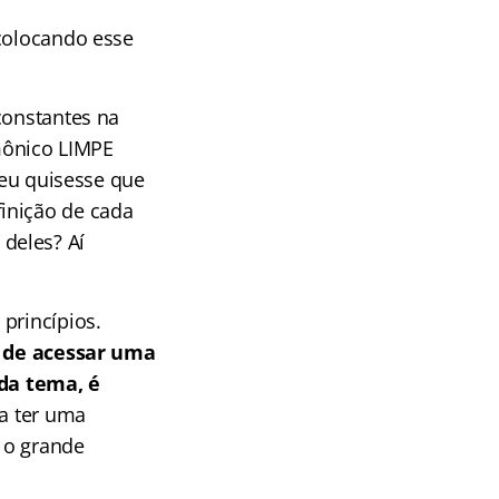
 colocando esse
constantes na
mônico LIMPE
 eu quisesse que
inição de cada
deles? Aí
princípios.
o de acessar uma
da tema, é
ra ter uma
 o grande