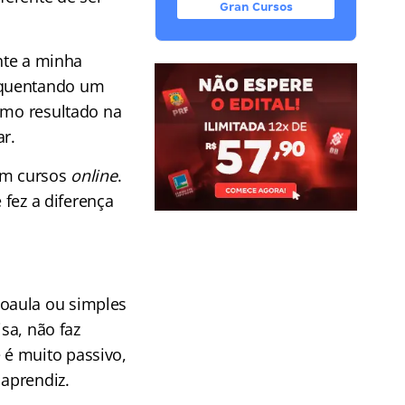
Gran Cursos
ante a minha
equentando um
imo resultado na
ar.
com cursos
online
.
 fez a diferença
oaula ou simples
isa, não faz
 é muito passivo,
aprendiz.