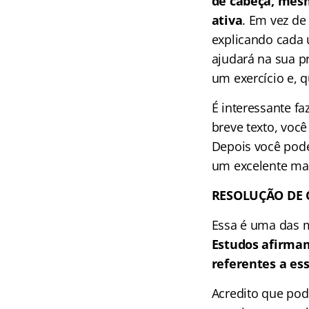
de cabeça, mes
ativa
. Em vez de
explicando cada 
ajudará na sua p
um exercício e, 
É interessante fa
breve texto, você
Depois você pode
um excelente mat
RESOLUÇÃO DE
Essa é uma das m
Estudos afirmam
referentes a es
Acredito que pod