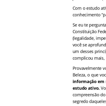
Com o estudo ati
conhecimento “pa
Se eu te pergunt
Constituição Fe
(legalidade, impe
você se aprofund
um desses princí
complicou mais, 
Provavelmente vo
Beleza, o que vo
informação em s
estudo ativo.
Voc
compreensão do q
segredo daquele