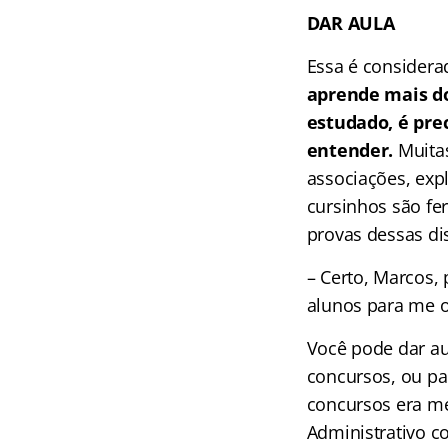
DAR AULA
Essa é considera
aprende mais do
estudado, é pre
entender.
Muitas
associações, exp
cursinhos são fe
provas dessas di
– Certo, Marcos,
alunos para me 
Você pode dar a
concursos, ou pa
concursos era me
Administrativo c