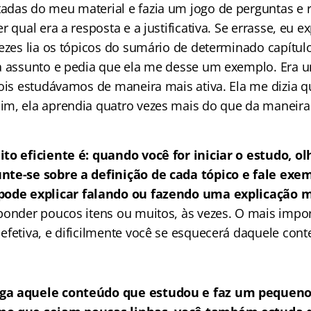
das do meu material e fazia um jogo de perguntas e r
r qual era a resposta e a justificativa. Se errasse, eu e
vezes lia os tópicos do sumário de determinado capítul
a assunto e pedia que ela me desse um exemplo. Era 
dois estudávamos de maneira mais ativa. Ela me dizia 
m, ela aprendia quatro vezes mais do que da maneira t
to eficiente é: quando você for iniciar o estudo, ol
nte-se sobre a definição de cada tópico e fale exe
pode explicar falando ou fazendo uma explicação m
ponder poucos itens ou muitos, às vezes. O mais impor
efetiva, e dificilmente você se esquecerá daquele cont
ga aquele conteúdo que estudou e faz um pequeno 