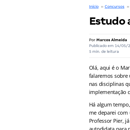
Início
››
Concursos
››
Estudo 
Por
Marcos Almeida
Publicado em
14/05/
5 min. de leitura
Olá, aqui é o Ma
falaremos sobre 
nas disciplinas 
implementação do
Há algum tempo, 
me deparei com u
Professor Pier, j
autodidata para 