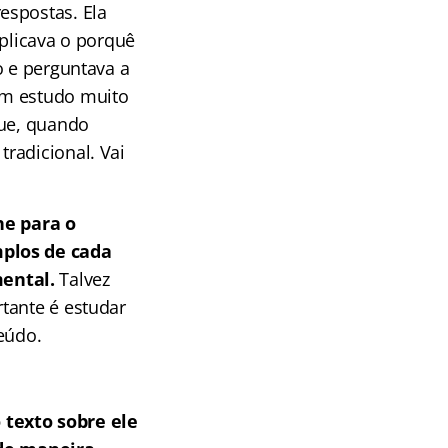
espostas. Ela
xplicava o porquê
o e perguntava a
um estudo muito
que, quando
radicional. Vai
he para o
mplos de cada
ental.
Talvez
tante é estudar
eúdo.
texto sobre ele