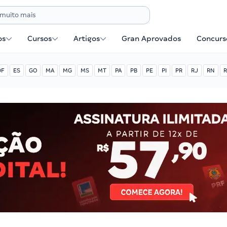
os
Cursos
Artigos
Gran Aprovados
Concurse
DF
ES
GO
MA
MG
MS
MT
PA
PB
PE
PI
PR
RJ
RN
R