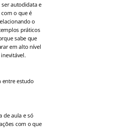
 ser autodidata e
a com o que é
relacionando o
xemplos práticos
porque sabe que
ar em alto nível
inevitável.
a entre estudo
a de aula e só
elações com o que