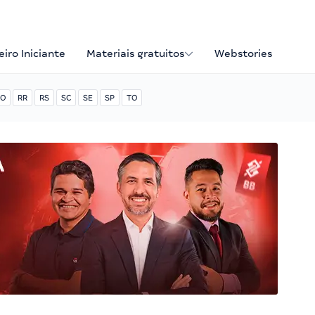
iro Iniciante
Materiais gratuitos
Webstories
O
RR
RS
SC
SE
SP
TO