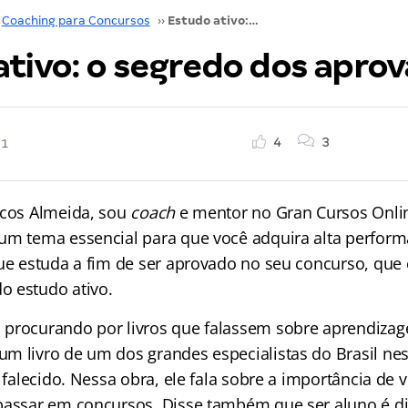
Coaching para Concursos
››
Estudo ativo: o segredo dos aprovados
ativo: o segredo dos apro
4
3
21
rcos Almeida, sou
coach
e mentor no Gran Cursos Onli
um tema essencial para que você adquira alta perfor
que estuda a fim de ser aprovado no seu concurso, que 
 estudo ativo.
procurando por livros que falassem sobre aprendizag
m livro de um dos grandes especialistas do Brasil nes
á falecido. Nessa obra, ele fala sobre a importância de 
passar em concursos. Disse também que ser aluno é di