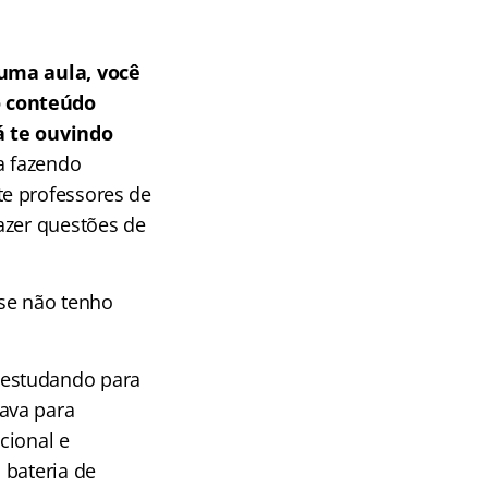
uma aula, você
o conteúdo
á te ouvindo
a fazendo
te professores de
azer questões de
 se não tenho
 estudando para
ava para
cional e
 bateria de