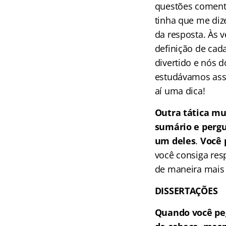
questões comenta
tinha que me dize
da resposta. Às 
definição de cad
divertido e nós 
estudávamos assi
aí uma dica!
Outra tática mui
sumário e pergu
um deles
.
Você 
você consiga res
de maneira mais 
DISSERTAÇÕES
Quando você pe