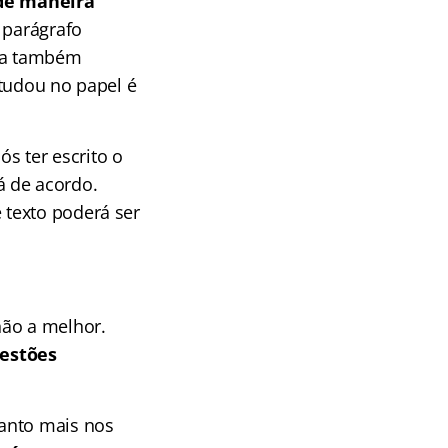
de maneira
 parágrafo
ica também
studou no papel é
ós ter escrito o
tá de acordo.
 texto poderá ser
não a melhor.
uestões
uanto mais nos