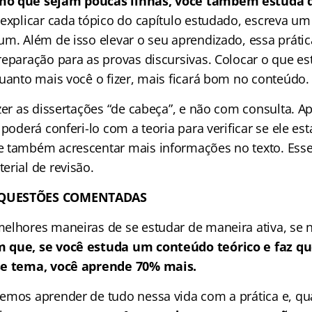
mo que sejam poucas linhas, você também estuda 
 explicar cada tópico do capítulo estudado, escreva um
um. Além de isso elevar o seu aprendizado, essa prát
reparação para as provas discursivas. Colocar o que e
quanto mais você o fizer, mais ficará bom no conteúdo.
zer as dissertações “de cabeça”, e não com consulta. Ap
 poderá conferi-lo com a teoria para verificar se ele es
 também acrescentar mais informações no texto. Esse
erial de revisão.
 QUESTÕES COMENTADAS
elhores maneiras de se estudar de maneira ativa, se 
 que, se você estuda um conteúdo teórico e faz q
se tema, você aprende 70% mais.
emos aprender de tudo nessa vida com a prática e, q