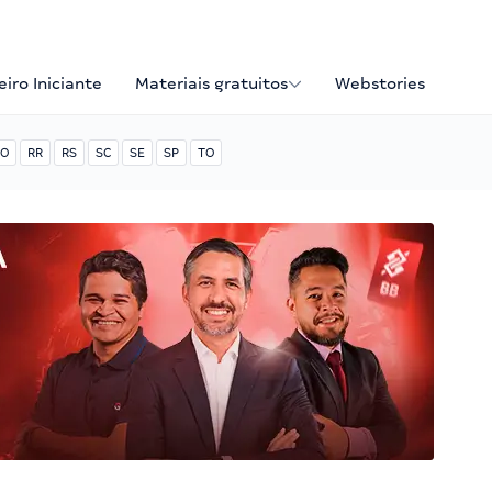
iro Iniciante
Materiais gratuitos
Webstories
O
RR
RS
SC
SE
SP
TO