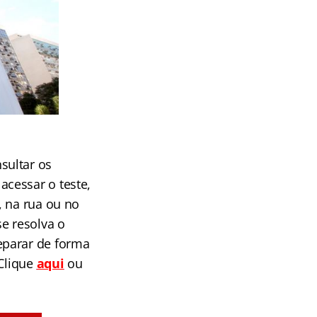
sultar os
cessar o teste,
, na rua ou no
e resolva o
eparar de forma
 Clique
aqui
ou