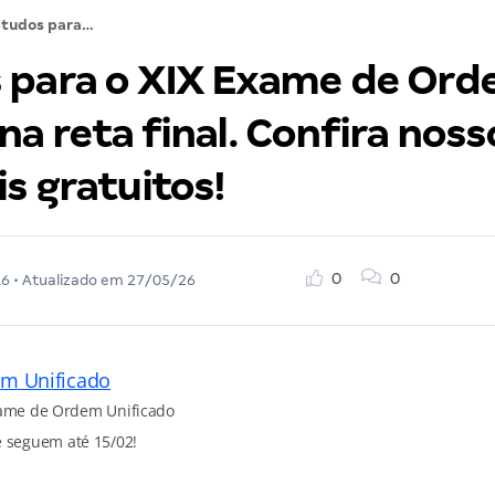
Estudos para o XIX Exame de Ordem entram na reta final. Confira nossos materiais gratuitos!
 para o XIX Exame de Or
a reta final. Confira noss
s gratuitos!
0
0
16
• Atualizado em
27/05/26
xame de Ordem Unificado
e seguem até 15/02!