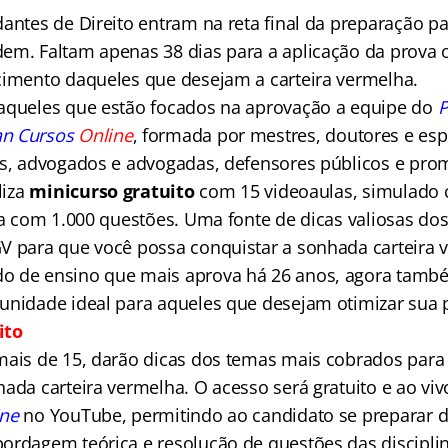
antes de Direito entram na reta final da preparação pa
em. Faltam apenas 38 dias para a aplicação da prova 
cimento daqueles que desejam a carteira vermelha.
aqueles que estão focados na aprovação a equipe do
P
n Cursos
Online
, formada por mestres, doutores e esp
os, advogados e advogadas, defensores públicos e pro
liza
minicurso gratuito
com 15 videoaulas, simulado 
ita com 1.000 questões. Uma fonte de dicas valiosas do
V para que você possa conquistar a sonhada carteira 
o de ensino que mais aprova há 26 anos, agora tam
unidade ideal para aqueles que desejam otimizar sua 
ito
mais de 15, darão dicas dos temas mais cobrados para
ada carteira vermelha. O acesso será gratuito e ao viv
ine
no YouTube, permitindo ao candidato se preparar 
ordagem teórica e resolução de questões das disciplin