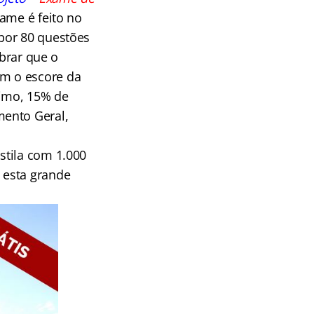
xame é feito no
por 80 questões
mbrar que o
m o escore da
nimo, 15% de
mento Geral,
stila com 1.000
 esta grande