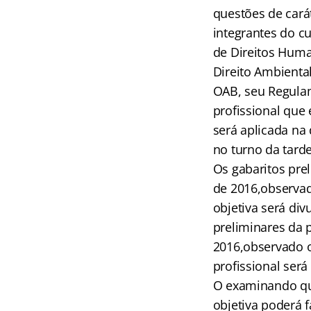
questões de carát
integrantes do c
de Direitos Huma
Direito Ambiental
OAB, seu Regulame
profissional que 
será aplicada na
no turno da tard
Os gabaritos prel
de 2016,observado
objetiva será div
preliminares da 
2016,observado o 
profissional será
O examinando que
objetiva poderá f