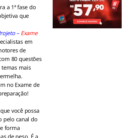
ra a 1ª fase do
objetiva que
rojeto –
Exame
ecialistas em
motores de
com 80 questões
s temas mais
vermelha.
bém no Exame de
preparação!
 que você possa
o pelo canal do
de forma
as de peso. É a