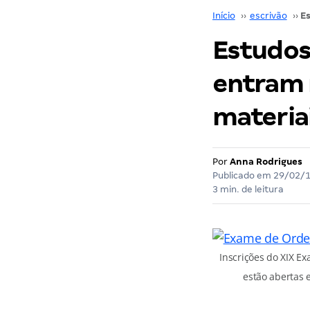
Início
››
escrivão
››
Estudos
entram n
materiai
Por
Anna Rodrigues
Publicado em
29/02/
3 min. de leitura
Inscrições do XIX E
estão abertas 