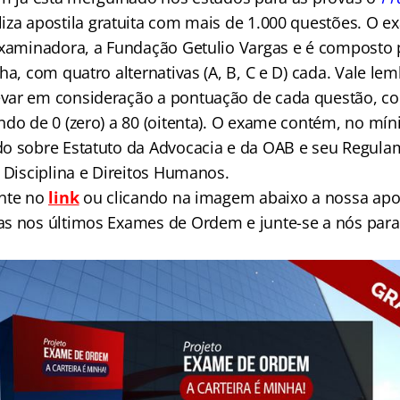
liza apostila gratuita com mais de 1.000 questões. O e
examinadora, a Fundação Getulio Vargas e é composto 
ha, com quatro alternativas (A, B, C e D) cada. Vale le
var em consideração a pontuação de cada questão, co
ndo de 0 (zero) a 80 (oitenta). O exame contém, no mí
o sobre Estatuto da Advocacia e da OAB e seu Regula
 Disciplina e Direitos Humanos.
ente no
link
ou clicando na imagem abaixo a nossa apo
s nos últimos Exames de Ordem e junte-se a nós para