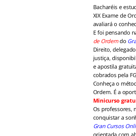
Bacharéis e estud
XIX Exame de Ord
avaliará o conhe
E foi pensando n
de Ordem
do
Gra
Direito, delegad
justiça, disponibi
e apostila gratu
cobrados pela FG
Conheça o métod
Ordem. É a oport
Minicurso gratu
Os professores, 
conquistar a sonh
Gran Cursos Onl
orientada com ab