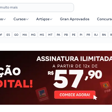
os
Cursos
Artigos
Gran Aprovados
Concurse
DF
ES
GO
MA
MG
MS
MT
PA
PB
PE
PI
PR
RJ
RN
R