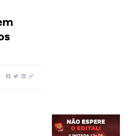
dem
os