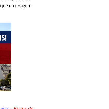
ique na imagem
ojeto –
Exame de