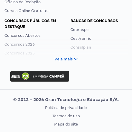
Oficina de Redação
Cursos Online Gratuitos
CONCURSOS PÚBLICOS EM
BANCAS DE CONCURSOS
DESTAQUE
Cebraspe
Concursos Abertos
Cesgranrio
Concursos 2026
Consulplan
Concursos 2025
FCC
Veja mais
Concurso Nacional Unificado
FGV
Concurso Ibama
Idecan
Concurso MPU
Selecon
Editais publicados
Uniase
© 2012 - 2026 Gran Tecnologia e Educação S/A.
Vunesp
Política de privacidade
CONCURSOS POR PROFISSÃO
EXAME DE ORDEM
Termos de uso
Concursos Administrativos
OAB
Mapa do site
Concursos Educação
Prova OAB