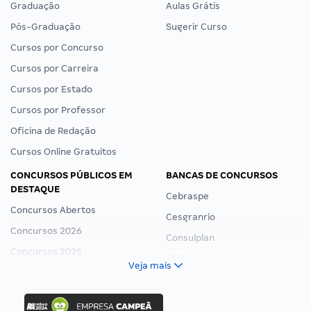
Graduação
Aulas Grátis
Pós-Graduação
Sugerir Curso
Cursos por Concurso
Cursos por Carreira
Cursos por Estado
Cursos por Professor
Oficina de Redação
Cursos Online Gratuitos
CONCURSOS PÚBLICOS EM
BANCAS DE CONCURSOS
DESTAQUE
Cebraspe
Concursos Abertos
Cesgranrio
Concursos 2026
Consulplan
Concursos 2025
FCC
Veja mais
Concurso Nacional Unificado
FGV
Concurso Ibama
Idecan