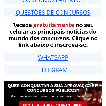
QUESTÕES DE CONCURSOS
Receba
gratuitamente
no seu
celular as principais notícias do
mundo dos concursos. Clique no
link abaixo e inscreva-se:
WHATSAPP
TELEGRAM
QUER CONQUISTAR A SUA APROVAÇÃO EM
CONCURSOS PÚBLICOS?
Prepare-se com quem mais entende do assunto!
COMECE A ESTUDAR NO GRAN CURSOS