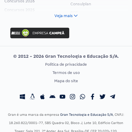
Concursos 2026
Consulplan
Concursos 2025
FCC
Veja mais
Concurso Nacional Unificado
FGV
Concurso Ibama
Idecan
Concurso MPU
Selecon
Editais publicados
Uniase
© 2012 - 2026 Gran Tecnologia e Educação S/A.
Vunesp
Política de privacidade
CONCURSOS POR PROFISSÃO
EXAME DE ORDEM
Termos de uso
Concursos Administrativos
OAB
Mapa do site
Concursos Educação
Prova OAB
Concursos Fiscais
Calendário OAB
Concursos Jurídicos
Questões OAB
Concursos Militares
Recursos OAB
Gran é uma marca da empresa
Gran Tecnologia e Educação S/A
, CNPJ:
Concursos Policiais
Exame de Ordem
18.260.822/0001-77, SBS Quadra 02, Bloco J, Lote 10, Edifício Carlton
Concursos Saúde
Tower, Sala 201, 2º Andar, Asa Sul, Brasília-DF, CEP 70.070-120.