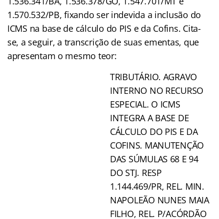
1.536.341/BA, 1.536.378/GO, 1.547.701/MT e
1.570.532/PB, fixando ser indevida a inclusão do
ICMS na base de cálculo do PIS e da Cofins. Cita-
se, a seguir, a transcrição de suas ementas, que
apresentam o mesmo teor:
TRIBUTÁRIO. AGRAVO
INTERNO NO RECURSO
ESPECIAL. O ICMS
INTEGRA A BASE DE
CÁLCULO DO PIS E DA
COFINS. MANUTENÇÃO
DAS SÚMULAS 68 E 94
DO STJ. RESP
1.144.469/PR, REL. MIN.
NAPOLEÃO NUNES MAIA
FILHO, REL. P/ACÓRDÃO