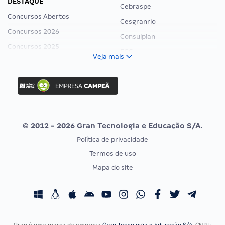
DESTAQUE
Cebraspe
Concursos Abertos
Cesgranrio
Concursos 2026
Consulplan
Concursos 2025
FCC
Veja mais
Concurso Nacional Unificado
FGV
Concurso Ibama
Idecan
Concurso MPU
Selecon
Editais publicados
Uniase
© 2012 - 2026 Gran Tecnologia e Educação S/A.
Vunesp
Política de privacidade
CONCURSOS POR PROFISSÃO
EXAME DE ORDEM
Termos de uso
Concursos Administrativos
OAB
Mapa do site
Concursos Educação
Prova OAB
Concursos Fiscais
Calendário OAB
Concursos Jurídicos
Questões OAB
Concursos Militares
Recursos OAB