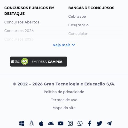
CONCURSOS PÚBLICOS EM
BANCAS DE CONCURSOS
DESTAQUE
Cebraspe
Concursos Abertos
Cesgranrio
Concursos 2026
Consulplan
Concursos 2025
FCC
Veja mais
Concurso Nacional Unificado
FGV
Concurso Ibama
Idecan
Concurso MPU
Selecon
Editais publicados
Uniase
© 2012 - 2026 Gran Tecnologia e Educação S/A.
Vunesp
Política de privacidade
CONCURSOS POR PROFISSÃO
EXAME DE ORDEM
Termos de uso
Concursos Administrativos
OAB
Mapa do site
Concursos Educação
Prova OAB
Concursos Fiscais
Calendário OAB