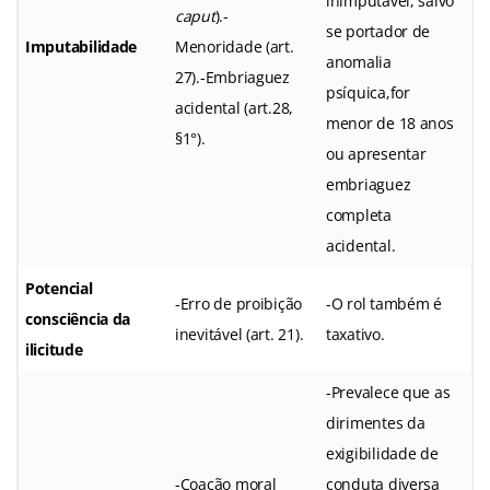
inimputável, salvo
caput
).-
se portador de
Imputabilidade
Menoridade (art.
anomalia
27).-Embriaguez
psíquica,for
acidental (art.28,
menor de 18 anos
§1°).
ou apresentar
embriaguez
completa
acidental.
Potencial
-Erro de proibição
-O rol também é
consciência da
inevitável (art. 21).
taxativo.
ilicitude
-Prevalece que as
dirimentes da
exigibilidade de
-Coação moral
conduta diversa