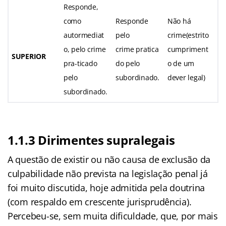
Responde,
como
Responde
Não há
autormediat
pelo
crime(estrito
o, pelo crime
crime pratica
cumpriment
SUPERIOR
pra-ticado
do pelo
o de um
pelo
subordinado.
dever legal)
subordinado.
1.1.3 Dirimentes supralegais
A questão de existir ou não causa de exclusão da
culpabilidade não prevista na legislação penal já
foi muito discutida, hoje admitida pela doutrina
(com respaldo em crescente jurisprudência).
Percebeu-se, sem muita dificuldade, que, por mais