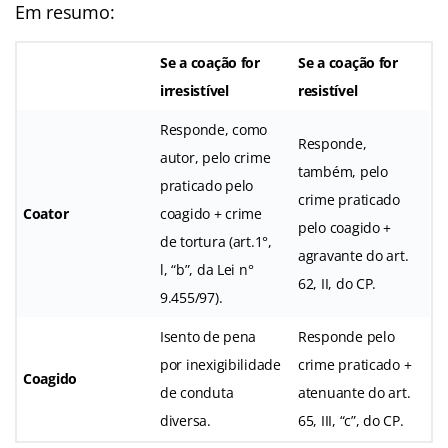
Em resumo:
Se a coação for
Se a coação for
irresistível
resistível
Responde, como
Responde,
autor, pelo crime
também, pelo
praticado pelo
crime praticado
Coator
coagido + crime
pelo coagido +
de tortura (art.1°,
agravante do art.
l, “b”, da Lei n°
62, II, do CP.
9.455/97).
Isento de pena
Responde pelo
por inexigibilidade
crime praticado +
Coagido
de conduta
atenuante do art.
diversa.
65, III, “c”, do CP.