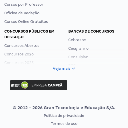
Cursos por Professor
Oficina de Redação
Cursos Online Gratuitos
CONCURSOS PÚBLICOS EM
BANCAS DE CONCURSOS
DESTAQUE
Cebraspe
Concursos Abertos
Cesgranrio
Concursos 2026
Consulplan
Concursos 2025
FCC
Veja mais
Concurso Nacional Unificado
FGV
Concurso Ibama
Idecan
Concurso MPU
Selecon
Editais publicados
Uniase
© 2012 - 2026 Gran Tecnologia e Educação S/A.
Vunesp
Política de privacidade
CONCURSOS POR PROFISSÃO
EXAME DE ORDEM
Termos de uso
Concursos Administrativos
OAB