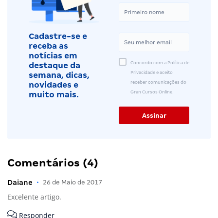
Cadastre-se e
receba as
notícias em
Concordo com a Política de
destaque da
Privacidade e aceito
semana, dicas,
receber comunicações do
novidades e
Gran Cursos Online.
muito mais.
Comentários (4)
Daiane
•
26 de Maio de 2017
Excelente artigo.
Responder