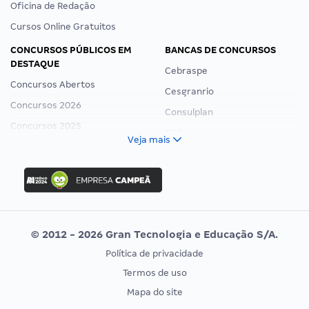
Oficina de Redação
Cursos Online Gratuitos
CONCURSOS PÚBLICOS EM
BANCAS DE CONCURSOS
DESTAQUE
Cebraspe
Concursos Abertos
Cesgranrio
Concursos 2026
Consulplan
Concursos 2025
FCC
Veja mais
Concurso Nacional Unificado
FGV
Concurso Ibama
Idecan
Concurso MPU
Selecon
Editais publicados
Uniase
© 2012 - 2026 Gran Tecnologia e Educação S/A.
Vunesp
Política de privacidade
CONCURSOS POR PROFISSÃO
EXAME DE ORDEM
Termos de uso
Concursos Administrativos
OAB
Mapa do site
Concursos Educação
Prova OAB