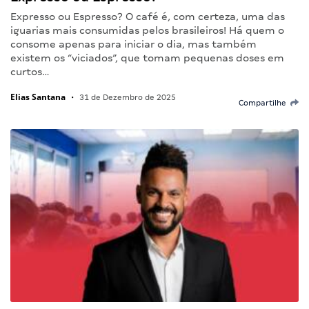
Expresso ou Espresso? O café é, com certeza, uma das
iguarias mais consumidas pelos brasileiros! Há quem o
consome apenas para iniciar o dia, mas também
existem os “viciados”, que tomam pequenas doses em
curtos…
Elias Santana
•
31 de Dezembro de 2025
Compartilhe