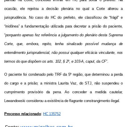
ocasião, ele rejeitou a decisão plenária no qual a Corte alterou a
jurisprudência. No caso do HC do prefeito, ele
classificou de “frágil” e
“inidônea” a fundamentação utilizada para decretar a prisão do paciente,
“
porquanto apenas fez referência a julgamento do plenário desta Suprema
Corte, que, embora, repito, tenha sinalizado possível mudança de
entendimento jurisprudencial, não possui qualquer eficácia vinculante, nos
termos do que dispõem os arts. 102, § 2º, e 103-A, caput, da CF
”.
O paciente foi condenado pelo TRF da 5ª região, que determinou a perda
do cargo e a prisão; a ministra Laurita Vaz, do STJ, não suspendeu o
cumprimento provisório da pena. Ao conceder a medida cautelar,
Lewandowski considerou a existência de flagrante constrangimento ilegal.
Processo relacionado
:
HC 135752
Fonte:
www.migalhas.com.br