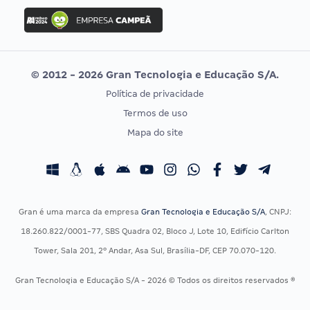
Concurso Ibama
Idecan
Concurso MPU
Selecon
Editais publicados
Uniase
© 2012 - 2026 Gran Tecnologia e Educação S/A.
Vunesp
Política de privacidade
CONCURSOS POR PROFISSÃO
EXAME DE ORDEM
Termos de uso
Concursos Administrativos
OAB
Mapa do site
Concursos Educação
Prova OAB
Concursos Fiscais
Calendário OAB
Concursos Jurídicos
Questões OAB
Concursos Militares
Recursos OAB
Gran é uma marca da empresa
Gran Tecnologia e Educação S/A
, CNPJ:
Concursos Policiais
Exame de Ordem
18.260.822/0001-77, SBS Quadra 02, Bloco J, Lote 10, Edifício Carlton
Concursos Saúde
Tower, Sala 201, 2º Andar, Asa Sul, Brasília-DF, CEP 70.070-120.
Concursos Tribunais
Gran Tecnologia e Educação S/A - 2026 © Todos os direitos reservados ®
Residência Multiprofissional