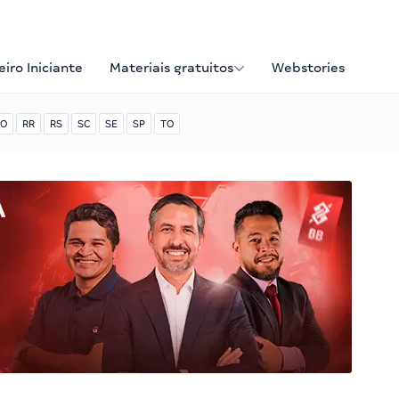
iro Iniciante
Materiais gratuitos
Webstories
O
RR
RS
SC
SE
SP
TO