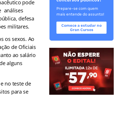
concursos públicos?
rmacêutico pode
Prepare-se com quem
e análises
mais entende do assunto!
pública, defesa
s militares.
Comece a estudar no
Gran Cursos
s os sexos. Ao
ção de Oficiais
anto ao salário
 de alguns
e no teste de
sitos para se