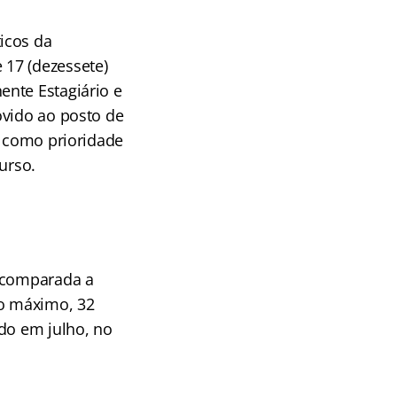
icos da
 17 (dezessete)
ente Estagiário e
ovido ao posto de
a como prioridade
urso.
a comparada a
no máximo, 32
ado em julho, no