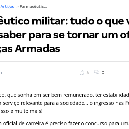
Artigos
››
Farmacêutico militar: tudo o que você precisa saber para se tornar um oficial das Forças Armadas
utico militar: tudo o que 
saber para se tornar um of
ças Armadas
4
0
21
co, que sonha em ser bem remunerado, ter estabilidade
serviço relevante para a sociedade… o ingresso nas 
isso e muito mais!
 oficial de carreira é preciso fazer o concurso para um