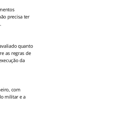
imentos
ão precisa ter
.
 avaliado quanto
re as regras de
 execução da
neiro, com
 militar e a