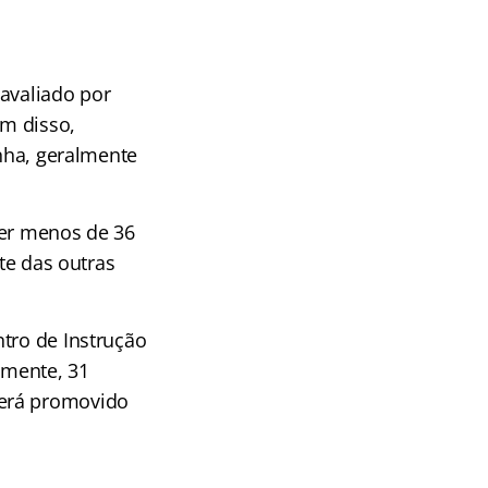
 avaliado por
m disso,
inha, geralmente
ter menos de 36
te das outras
tro de Instrução
amente, 31
será promovido