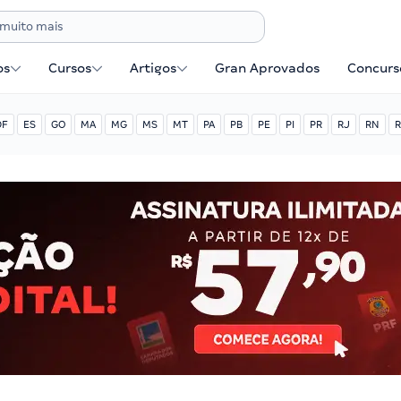
os
Cursos
Artigos
Gran Aprovados
Concurse
DF
ES
GO
MA
MG
MS
MT
PA
PB
PE
PI
PR
RJ
RN
R