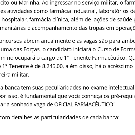
cito ou Marinha. Ao ingressar no serviço militar, o fa
es atividades como farmácia industrial, laboratórios d
a hospitalar, farmácia clínica, além de ações de saúde 
umanitárias e acompanhamento das tropas em operaçõe
concursos abrem anualmente e as vagas são para ambo
uma das Forças, o candidato iniciará o Curso de Forma
érmino ocupará o cargo de 1° Tenente Farmacêutico. Qu
de 1° Tenente é de 8.245,00, além disso, há o acréscimo
eira militar.
a banca tem suas peculiaridades no exame intelectual 
 por isso, é fundamental que você conheça os pré-requi
nçar a sonhada vaga de OFICIAL FARMACÊUTICO!
com detalhes as particularidades de cada banca: