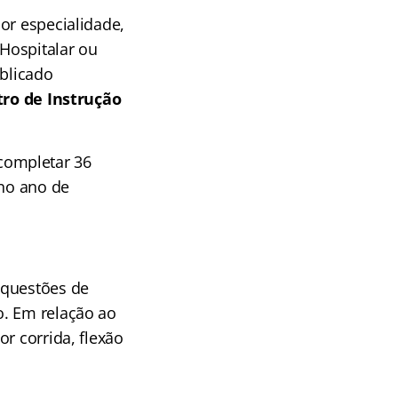
or especialidade,
 Hospitalar ou
ublicado
ro de Instrução
completar 36
 no ano de
 questões de
o. Em relação ao
r corrida, flexão