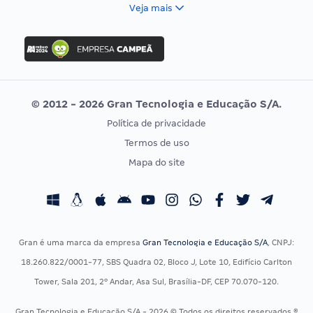
FCC
Veja mais
Concurso Nacional Unificado
FGV
Concurso Ibama
Idecan
Concurso MPU
Selecon
Editais publicados
Uniase
© 2012 - 2026 Gran Tecnologia e Educação S/A.
Vunesp
Política de privacidade
CONCURSOS POR PROFISSÃO
EXAME DE ORDEM
Termos de uso
Concursos Administrativos
OAB
Mapa do site
Concursos Educação
Prova OAB
Concursos Fiscais
Calendário OAB
Concursos Jurídicos
Questões OAB
Concursos Militares
Recursos OAB
Gran é uma marca da empresa
Gran Tecnologia e Educação S/A
, CNPJ:
Concursos Policiais
Exame de Ordem
18.260.822/0001-77, SBS Quadra 02, Bloco J, Lote 10, Edifício Carlton
Concursos Saúde
Tower, Sala 201, 2º Andar, Asa Sul, Brasília-DF, CEP 70.070-120.
Concursos Tribunais
Gran Tecnologia e Educação S/A - 2026 © Todos os direitos reservados ®