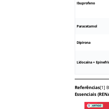
Ibuprofeno
Paracetamol
Dipirona
Lidocaína + Epinefri
Referências
[1] 
Essenciais (RE