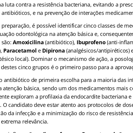
a luta contra a resistência bacteriana, evitando a pres
 antibióticos, e na prevenção de interações medicame
a preparação, é possível identificar cinco classes de 
tuação odontológica na atenção básica e, consequente
s são:
Amoxicilina
(antibiótico),
Ibuprofeno
(anti-infla
),
Paracetamol
e
Dipirona
(analgésicos/antipiréticos) 
tésico local). Dominar o mecanismo de ação, a posolog
 destes cinco grupos é o primeiro passo para a aprova
o antibiótico de primeira escolha para a maioria das i
a atenção básica, sendo um dos medicamentos mais c
nte exploram a profilaxia da endocardite bacteriana 
. O candidato deve estar atento aos protocolos de dos
ção da infecção e a minimização do risco de resistênci
 extrema relevância.