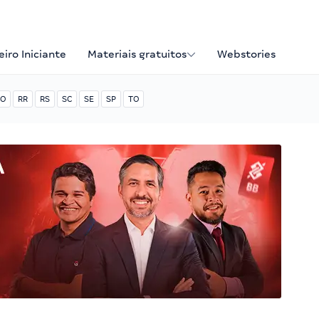
iro Iniciante
Materiais gratuitos
Webstories
O
RR
RS
SC
SE
SP
TO