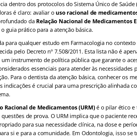
ácia dentro dos protocolos do Sistema Único de Saúde 
ras é claro: avaliar o
uso racional de medicamento
profundado da
Relação Nacional de Medicamentos E
é o guia prático para a atenção básica.
da para qualquer estudo em Farmacologia no contexto
cida pelo Decreto nº 7.508/2011. Esta lista não é apen
 um instrumento de política pública que garante o ace
siderados essenciais para atender às necessidades pr
ão. Para o dentista da atenção básica, conhecer os 
as indicações é crucial para uma prescrição alinhada c
tema.
o Racional de Medicamentos (URM)
é o pilar ético e
 questões de prova. O URM implica que o paciente rec
priado para sua necessidade clínica, na dose e perí
ara si e para a comunidade. Em Odontologia, isso se t