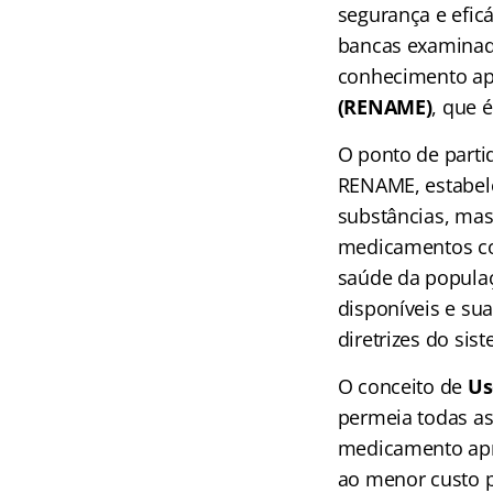
segurança e efic
bancas examinado
conhecimento a
(RENAME)
, que 
O ponto de parti
RENAME, estabele
substâncias, mas
medicamentos con
saúde da populaç
disponíveis e su
diretrizes do sis
O conceito de
Us
permeia todas as
medicamento apro
ao menor custo p