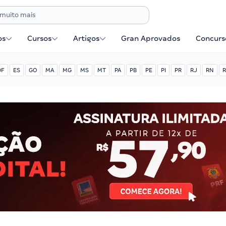
os
Cursos
Artigos
Gran Aprovados
Concurse
DF
ES
GO
MA
MG
MS
MT
PA
PB
PE
PI
PR
RJ
RN
R