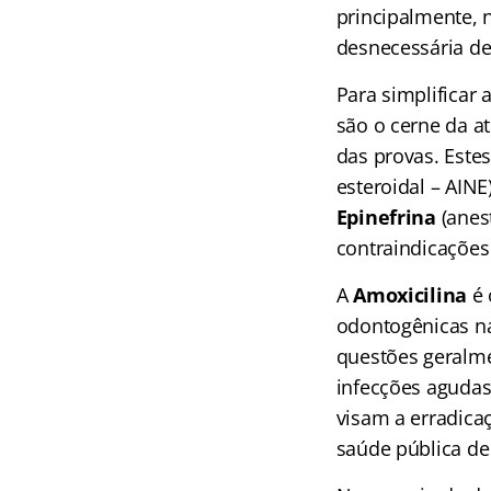
principalmente, n
desnecessária de
Para simplificar 
são o cerne da a
das provas. Este
esteroidal – AINE
Epinefrina
(anes
contraindicações
A
Amoxicilina
é 
odontogênicas n
questões geralme
infecções agudas
visam a erradica
saúde pública de