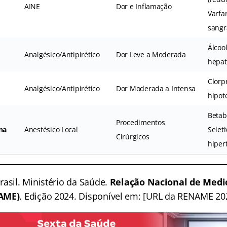
AINE
Dor e Inflamação
Varfar
sangr
Álcoo
Analgésico/Antipirético
Dor Leve a Moderada
hepat
Clorp
Analgésico/Antipirético
Dor Moderada a Intensa
hipot
Betab
Procedimentos
na
Anestésico Local
Seleti
Cirúrgicos
hiper
Brasil. Ministério da Saúde.
Relação Nacional de Med
NAME)
. Edição 2024. Disponível em: [URL da RENAME 20