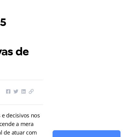
 5
vas de
 e decisivos nos
scende a mera
al de atuar com