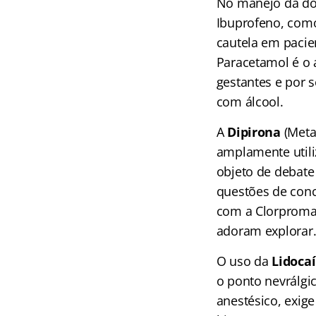
No manejo da do
Ibuprofeno, como
cautela em pacien
Paracetamol é o
gestantes e por 
com álcool.
A
Dipirona
(Meta
amplamente utili
objeto de debate 
questões de conc
com a Clorpromaz
adoram explorar
O uso da
Lidoca
o ponto nevrálgic
anestésico, exig