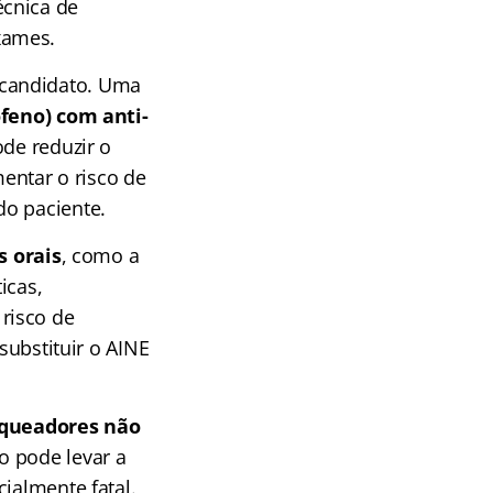
écnica de
xames.
 candidato. Uma
feno) com anti-
ode reduzir o
mentar o risco de
do paciente.
s orais
, como a
icas,
risco de
substituir o AINE
oqueadores não
o pode levar a
ialmente fatal.