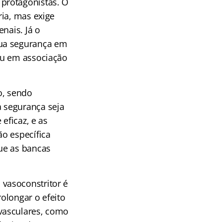
 protagonistas. O
ria, mas exige
nais. Já o
sua segurança em
ou em associação
o, sendo
 segurança seja
eficaz, e as
o específica
ue as bancas
vasoconstritor é
rolongar o efeito
vasculares, como