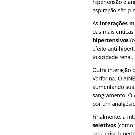
hipertensão e an
aspiração são p
As
interações 
das mais críticas
hipertensivos
(c
efeito anti-hiper
toxicidade renal
Outra interação c
Varfarina. O AIN
aumentando sua c
sangramento. O de
por um analgésic
Finalmente, a in
seletivos
(como o
uma crise hiperte