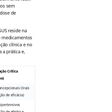
icos sem
 dose de
SUS reside na
co medicamentos
ção clínica e no
a prática e,
ação Crítica
me)
oncepcionais Orais
ção de eficácia)
hipertensivos
ão de efeito) e