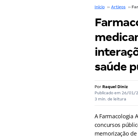
Início
››
Artigos
››
Farmaco
medicam
interaç
saúde p
Por
Raquel Diniz
Publicado em
26/01/
3 min. de leitura
A Farmacologia A
concursos públic
memorização de d