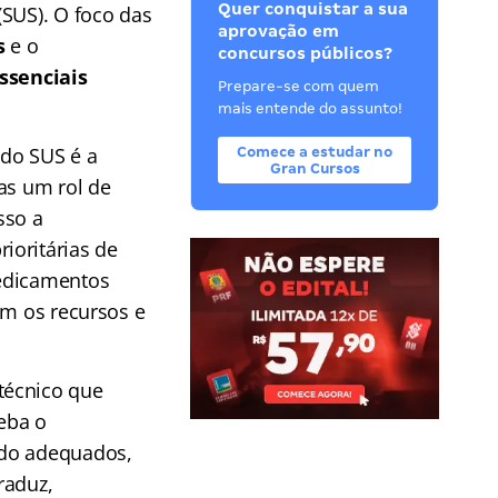
Quer conquistar a sua
(SUS). O foco das
aprovação em
s
e o
concursos públicos?
ssenciais
Prepare-se com quem
mais entende do assunto!
 do SUS é a
Comece a estudar no
Gran Cursos
as um rol de
sso a
ioritárias de
medicamentos
om os recursos e
 técnico que
eba o
odo adequados,
raduz,