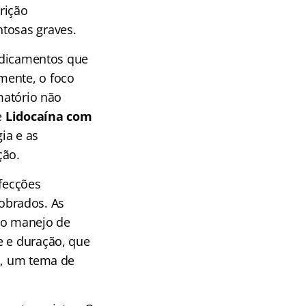
crição
ntosas graves.
medicamentos que
mente, o foco
matório não
e
Lidocaína com
ia e as
ção.
nfecções
obrados. As
e o manejo de
e e duração, que
a, um tema de