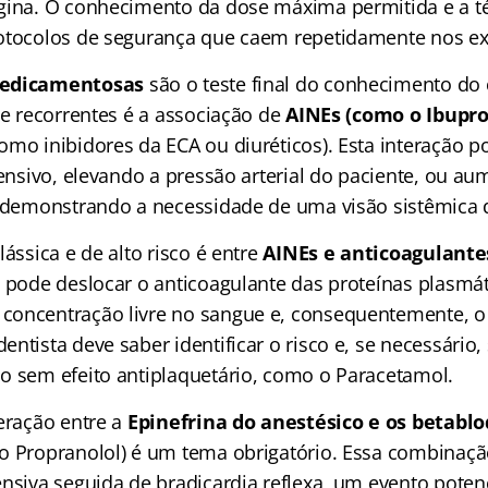
gina. O conhecimento da dose máxima permitida e a t
rotocolos de segurança que caem repetidamente nos e
medicamentosas
são o teste final do conhecimento do
 e recorrentes é a associação de
AINEs (como o Ibupro
omo inibidores da ECA ou diuréticos). Esta interação p
tensivo, elevando a pressão arterial do paciente, ou au
, demonstrando a necessidade de uma visão sistêmica 
lássica e de alto risco é entre
AINEs e anticoagulante
E pode deslocar o anticoagulante das proteínas plasmát
oncentração livre no sangue e, consequentemente, o 
ntista deve saber identificar o risco e, se necessário, 
o sem efeito antiplaquetário, como o Paracetamol.
teração entre a
Epinefrina do anestésico e os betabl
 Propranolol) é um tema obrigatório. Essa combinaçã
nsiva seguida de bradicardia reflexa, um evento potenc