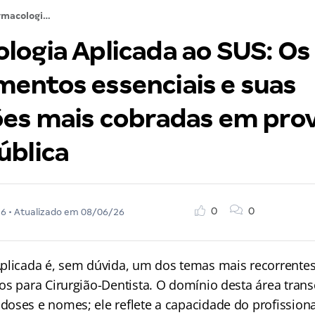
Farmacologia Aplicada ao SUS: Os 5 medicamentos essenciais e suas interações mais cobradas em provas de saúde pública
logia Aplicada ao SUS: Os
entos essenciais e suas
ões mais cobradas em pro
ública
0
0
26
• Atualizado em
08/06/26
plicada é, sem dúvida, um dos temas mais recorrentes
os para Cirurgião-Dentista. O domínio desta área tran
oses e nomes; ele reflete a capacidade do profission