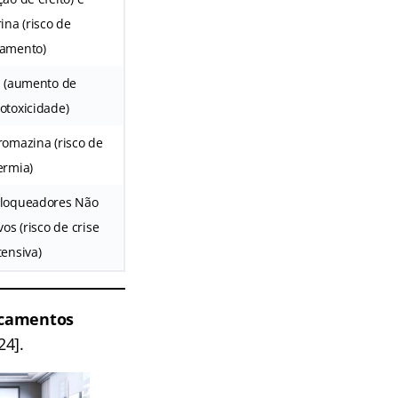
ina (risco de
amento)
l (aumento de
otoxicidade)
romazina (risco de
ermia)
loqueadores Não
vos (risco de crise
tensiva)
icamentos
24].