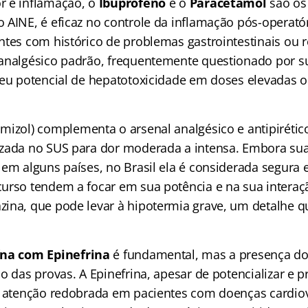
r e inflamação, o
Ibuprofeno
e o
Paracetamol
são os
 AINE, é eficaz no controle da inflamação pós-operató
tes com histórico de problemas gastrointestinais ou re
 analgésico padrão, frequentemente questionado por 
seu potencial de hepatotoxicidade em doses elevadas 
mizol) complementa o arsenal analgésico e antipirétic
zada no SUS para dor moderada a intensa. Embora sua
em alguns países, no Brasil ela é considerada segura e 
urso tendem a focar em sua potência e na sua interaçã
ina, que pode levar à hipotermia grave, um detalhe q
.
ína com Epinefrina
é fundamental, mas a presença do 
o das provas. A Epinefrina, apesar de potencializar e p
e atenção redobrada em pacientes com doenças cardio