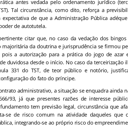
rática antes vedada pelo ordenamento jurídico (tercei
T). Tal circunstância, como dito, reforça a previsibi
a expectativa de que a Administração Pública adéqu
poder de autotutela.
pertinente citar que, no caso da vedação dos bingo
 majoritária da doutrina e jurisprudência se firmou pe
, pois a autorização para a prática do jogo de azar 
de duvidosa desde o início. No caso da terceirização il
la 331 do TST, de teor público e notório, justif
configuração do fato do príncipe.
ntrato administrativo, a situação se enquadra ainda n
.666/93, já que presentes razões de interesse públi
 fundamento tem previsão legal, circunstância que afa
ata-se de risco comum na atividade daqueles que
blica, integrando-se ao próprio risco do empreendime