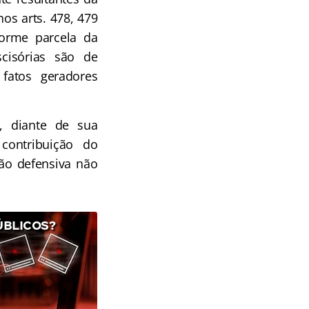
nos arts. 478, 479
forme parcela da
scisórias são de
fatos geradores
, diante de sua
 contribuição do
ão defensiva não
ÚBLICOS?