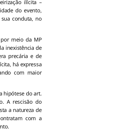
rização ilícita –
lidade do evento,
e sua conduta, no
s por meio da MP
la inexistência de
era precária e de
ícita, há expressa
icando com maior
a hipótese do art.
co. A rescisão do
sta a natureza de
 contratam com a
nto.