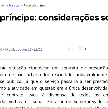
olina Hirata
››
Fato do príncipe: considerações sobre o assunto
príncipe: considerações s
5
0
20
• Atualizado em
19/12/22
nte situação hipotética: um contrato de prestaçã
ta de lixo urbano foi rescindido unilateralmente
se público, já que o serviço passaria a ser presta
mo a atividade em questão era a única desenvolvida
de contrato levou à dispensa de todos os e
das verbas rescisórias. Em ação de ex- empregado, a