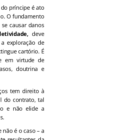
do príncipe é ato
ado. O fundamento
, se causar danos
letividade,
deve
 a exploração de
ingue cartório. É
de em virtude de
sos, doutrina e
ços tem direito à
 do contrato, tal
ho e não elide a
s.
e não é o caso – a
te resultantes da