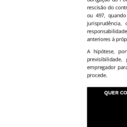
rescisão do contr
ou 497, quando 
jurisprudência,
responsabilida
anteriores à próp
A hipótese, po
previsibilidade
empregador para
procede.
QUER CO