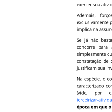
exercer sua ativ
Ademais, forç
exclusivamente p
implica na assunç
Se já não basta
concorre para 
simplesmente cu
constatação de 
justificam sua in
Na espécie, o co
caracterizado co
(vide, por 
terceirizar-ativi
época em que o S