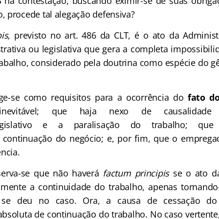
s
na contestação, buscando eximir-se de suas obrigaç
 procede tal alegação defensiva?
is
, previsto no art. 486 da CLT, é o ato da Adminis
trativa ou legislativa que gera a completa impossibil
rabalho, considerado pela doutrina como espécie do g
e-se como requisitos para a ocorrência do
fato do
inevitável; que haja nexo de causalidad
/legislativo e a paralisação do trabalho; que 
 continuação do negócio; e, por fim, que o emprega
ncia.
bserva-se que não haverá
factum principis
se o ato d
mente a continuidade do trabalho, apenas tornando-
 se deu no caso. Ora, a causa de cessação do 
absoluta de continuação do trabalho. No caso vertent