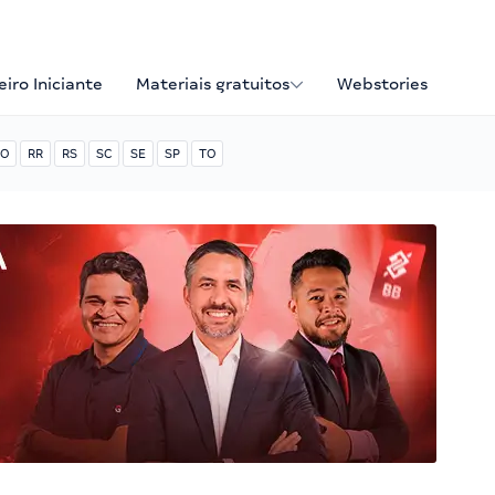
iro Iniciante
Materiais gratuitos
Webstories
O
RR
RS
SC
SE
SP
TO