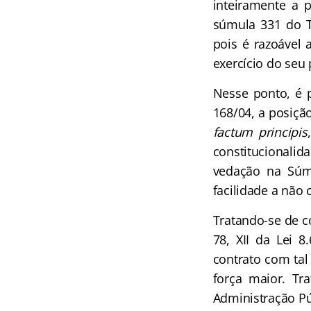
inteiramente a p
súmula 331 do TS
pois é razoável 
exercício do seu 
Nesse ponto, é 
168/04, a posição
factum principis
constitucionalida
vedação na Súmu
facilidade a não 
Tratando-se de co
78, XII da Lei 8
contrato com tal
força maior. Tr
Administração Pú