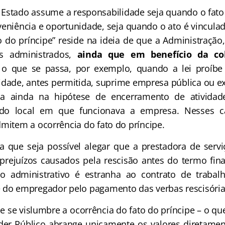
 Estado assume a responsabilidade seja quando o fato 
niência e oportunidade, seja quando o ato é vincul
to do príncipe” reside na ideia de que a Administração
os administrados,
ainda que em benefício da co
al o que se passa, por exemplo, quando a lei proíbe
idade, antes permitida, suprime empresa pública ou ext
ca ainda na hipótese de encerramento de ativida
 do local em que funcionava a empresa. Nesses ca
dmitem a ocorrência do fato do príncipe.
a que seja possível alegar que a prestadora de servi
prejuízos causados pela rescisão antes do termo final
o administrativo é estranha ao contrato de trabal
 do empregador pelo pagamento das verbas rescisória
e se vislumbre a ocorrência do fato do príncipe – o qu
er Público abrange unicamente os valores diretamen