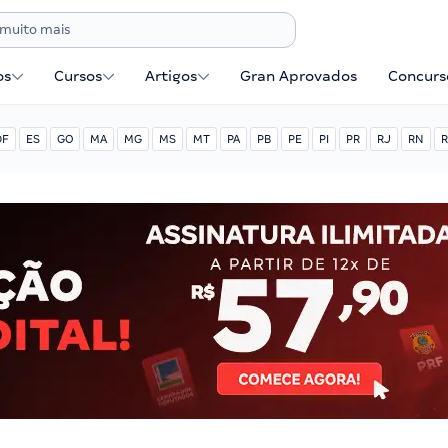
os
Cursos
Artigos
Gran Aprovados
Concurse
DF
ES
GO
MA
MG
MS
MT
PA
PB
PE
PI
PR
RJ
RN
R