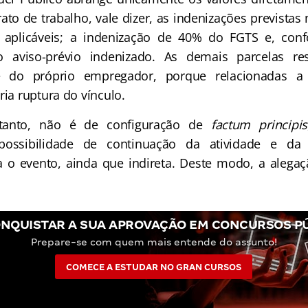
ato de trabalho, vale dizer, as indenizações previstas 
aplicáveis; a indenização de 40% do FGTS e, con
 o aviso-prévio indenizado. As demais parcelas re
de do próprio empregador, porque relacionadas a 
ria ruptura do vínculo.
rtanto, não é de configuração de
factum principis
, possibilidade de continuação da atividade e da
 o evento, ainda que indireta. Deste modo, a alegaç
NQUISTAR A SUA APROVAÇÃO EM CONCURSOS P
Prepare-se com quem mais entende do assunto!
COMECE A ESTUDAR NO GRAN CURSOS