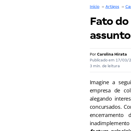
Início
››
Artigos
››
Car
Fato do 
assunto
Por
Carolina Hirata
Publicado em
17/03/
3 min. de leitura
Imagine a segui
empresa de cole
alegando interes
concursados. Co
encerramento 
inadimplemento 