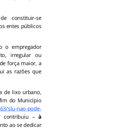
 constituir-se
os entes públicos
 o empregador
o, irregular ou
de força maior, a
ui as razões que
a de lixo urbano,
-fim do Município
4663/slu-nao-pode-
r contribuiu –
à
nto ao se dedicar