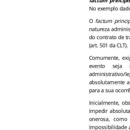
factum principi
No exemplo dado,
O
factum princip
natureza adminis
do contrato de t
(art. 501 da CLT).
Comumente, exig
evento seja 
administrativo
absolutamente a
para a sua ocorrê
Inicialmente, o
impedir absoluta
onerosa, como
impossibilidade 