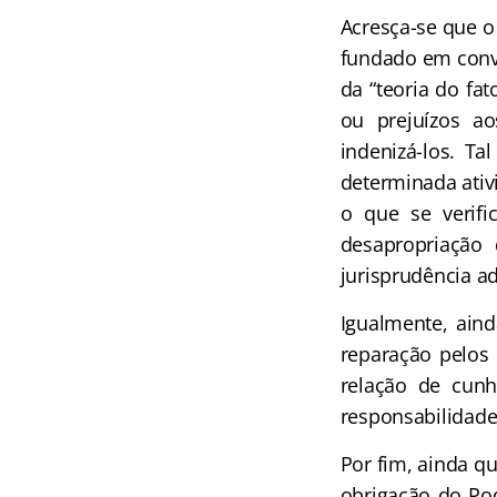
Acresça-se que o
fundado em conve
da “teoria do fa
ou prejuízos a
indenizá-los. T
determinada ativ
o que se verifi
desapropriação
jurisprudência a
Igualmente, aind
reparação pelos 
relação de cunh
responsabilidade
Por fim, ainda qu
obrigação do Pod