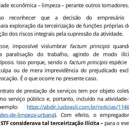
idade econômica – limpeza – perante outros tomadores.
oso reconhecer que a decisão do empresário de
ara exploração da terceirização de funções próprias d
ão dos riscos integrais pela supressão da atividade.
sse, impossível vislumbrar
factum principis
quando
a paralisação do trabalho, agindo de modo ilícit
lposo. Isso porque, sendo o
factum principis
espécie 
culpa ou de mera imprevidência do prejudicado excl
vocação. É o que ocorre no presente caso.
ntrato de prestação de serviços tem por objeto colet
mo serviço público e, portanto, incluído na atividade
exemplo:
https://abdir.jusbrasil.com.br/noticias/11
dades-de-limpeza-urbana
). Com efeito, o empregado
TF considerava tal terceirização ilícita –
para o eve