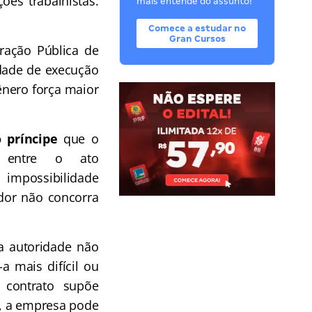
ões trabalhistas.
mais entende do assunto!
Comece a estudar no
Gran Cursos
tração Pública de
idade de execução
ênero força maior
 príncipe
que o
e entre o ato
impossibilidade
dor não concorra
a autoridade não
a mais difícil ou
contrato supõe
e, a empresa pode