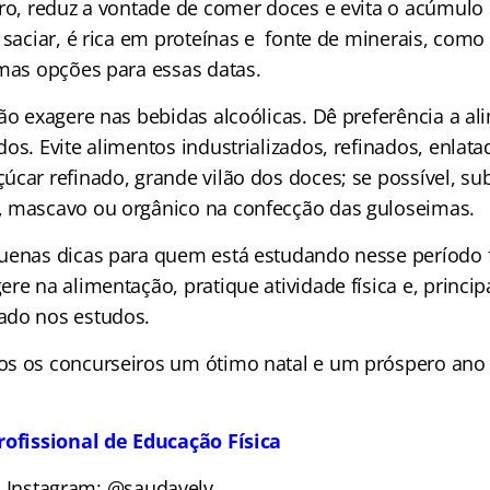
oro, reduz a vontade de comer doces e evita o acúmulo 
 saciar, é rica em proteínas e fonte de minerais, com
imas opções para essas datas.
ão exagere nas bebidas alcoólicas. Dê preferência a a
os. Evite alimentos industrializados, refinados, enla
car refinado, grande vilão dos doces; se possível, sub
, mascavo ou orgânico na confecção das guloseimas.
uenas dicas para quem está estudando nesse período fe
re na alimentação, pratique atividade física e, princi
ado nos estudos.
os os concurseiros um ótimo natal e um próspero ano
rofissional de Educação Física
Instagram: @saudavelv