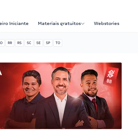
iro Iniciante
Materiais gratuitos
Webstories
O
RR
RS
SC
SE
SP
TO