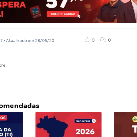
0
0
17
• Atualizado em
28/05/20
bre:
ecomendadas