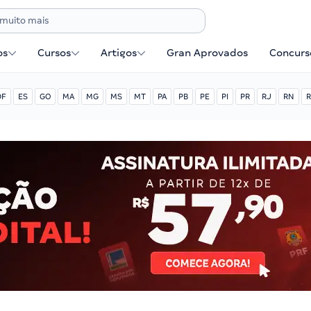
os
Cursos
Artigos
Gran Aprovados
Concurse
DF
ES
GO
MA
MG
MS
MT
PA
PB
PE
PI
PR
RJ
RN
R