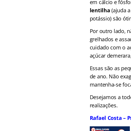
em cálcio e fósf
lentilha
(ajuda a
potássio) são ót
Por outro lado, n
grelhados e assad
cuidado com o açú
açúcar demerara
Essas são as peq
de ano. Não exage
mantenha-se foc
Desejamos a tod
realizações.
Rafael Costa – P