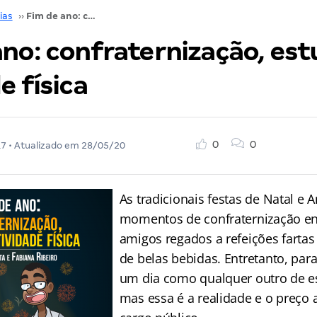
ias
››
Fim de ano: confraternização, estudo e atividade física
ano: confraternização, est
e física
0
0
17
• Atualizado em
28/05/20
As tradicionais festas de Natal e
momentos de confraternização ent
amigos regados a refeições fart
de belas bebidas. Entretanto, para
um dia como qualquer outro de est
mas essa é a realidade e o preço 