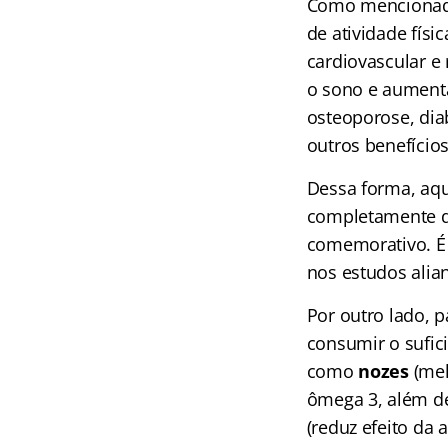
Como mencionado 
de atividade físi
cardiovascular e 
o sono e aumenta
osteoporose, dia
outros benefícios
Dessa forma, aqu
completamente da
comemorativo. É
nos estudos alia
Por outro lado, p
consumir o sufic
como
nozes
(mel
ômega 3, além de 
(reduz efeito da