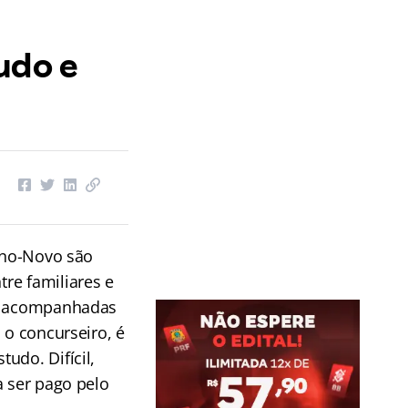
udo e
 Ano-Novo são
re familiares e
as acompanhadas
 o concurseiro, é
udo. Difícil,
a ser pago pelo