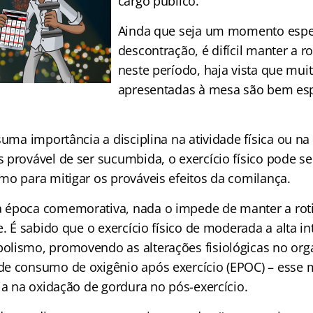
cargo público.
Ainda que seja um momento espec
descontração, é difícil manter a r
neste período, haja vista que muit
apresentadas à mesa são bem espec
suma importância a disciplina na atividade física ou na
 provável de ser sucumbida, o exercício físico pode s
mo para mitigar os prováveis efeitos da comilança.
 época comemorativa, nada o impede de manter a roti
e. É sabido que o exercício físico de moderada a alta i
olismo, promovendo as alterações fisiológicas no or
de consumo de oxigênio após exercício (EPOC) – esse
ia na oxidação de gordura no pós-exercício.