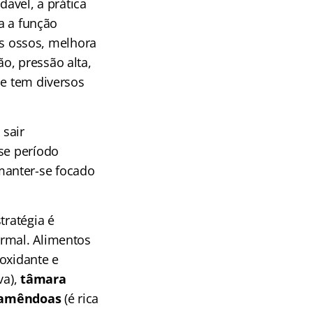
avel, a prática
ra a função
 os ossos, melhora
o, pressão alta,
 e tem diversos
 sair
se período
manter-se focado
tratégia é
ormal. Alimentos
ioxidante e
va),
tâmara
amêndoas
(é rica