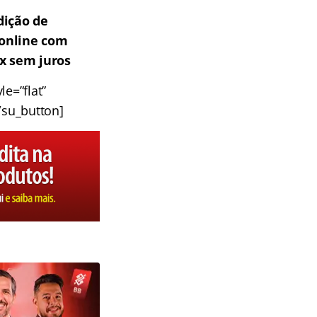
dição de
 online com
2x sem juros
e=”flat”
/su_button]