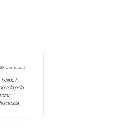
Diana M.
SE Unificado
Concurso SEPLAG CE
 Felipe F.
“Natural de Juazeiro do Norte (CE),
arcada pela
M. encontrou nos estudos o cami
entar
para construir uma nova fase da vi
lescência,
profissional. Após…”