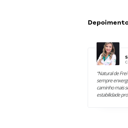
Depoimentos
S
C
“Natural de Frei 
sempre enxergo
caminho mais se
estabilidade pro