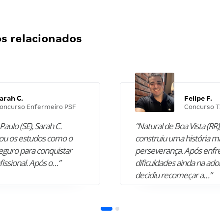
 relacionados
arah C.
Felipe F.
oncurso Enfermeiro PSF
Concurso T
Paulo (SE), Sarah C.
“Natural de Boa Vista (RR),
u os estudos como o
construiu uma história m
guro para conquistar
perseverança. Após enfr
fissional. Após o…”
dificuldades ainda na ado
decidiu recomeçar a…”