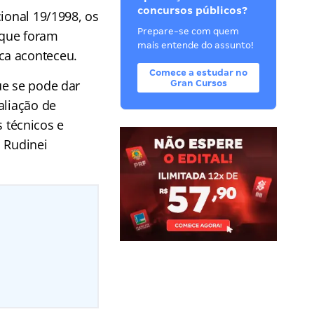
concursos públicos?
ional 19/1998, os
Prepare-se com quem
 que foram
mais entende do assunto!
ca aconteceu.
Comece a estudar no
ue se pode dar
Gran Cursos
aliação de
 técnicos e
u Rudinei