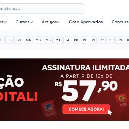
os
Cursos
Artigos
Gran Aprovados
Concurse
DF
ES
GO
MA
MG
MS
MT
PA
PB
PE
PI
PR
RJ
RN
R