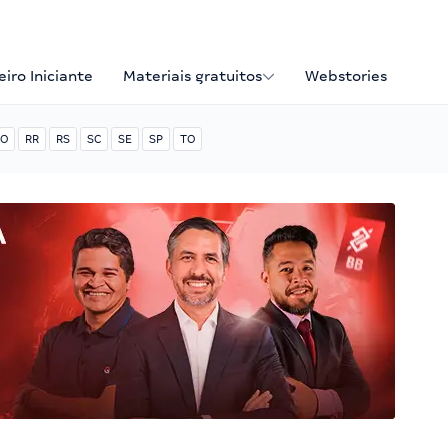
iro Iniciante
Materiais gratuitos
Webstories
O
RR
RS
SC
SE
SP
TO