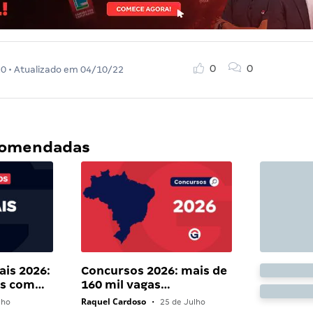
0
0
20
• Atualizado em
04/10/22
ecomendadas
ais 2026:
Concursos 2026: mais de
ais com…
160 mil vagas…
Raquel Cardoso
lho
•
25 de Julho