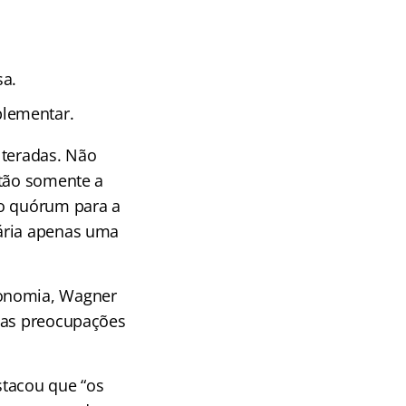
sa.
plementar.
lteradas. Não
 tão somente a
no quórum para a
sária apenas uma
conomia, Wagner
e as preocupações
stacou que “os