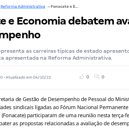
Reforma Administrativa
››
Fonacate e Economia debatem avaliação de desempenho
e e Economia debatem ava
empenho
presenta as carreiras típicas de estado apresen
ta apresentada na Reforma Administrativa.
0
0
20
• Atualizado em
04/10/22
etaria de Gestão de Desempenho de Pessoal do Minist
ades sindicais ligadas ao Fórum Nacional Permanente 
 (Fonacate) participaram de uma reunião nesta terça-fe
ebater as propostas relacionadas a avaliação de desem