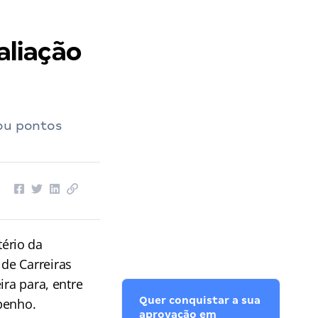
liação
tou pontos
ério da
de Carreiras
ira para, entre
Quer conquistar a sua
penho.
aprovação em