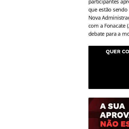
participantes ap
que estão sendo 
Nova Administraç
com a Fonacate (
debate para a mo
QUER CO