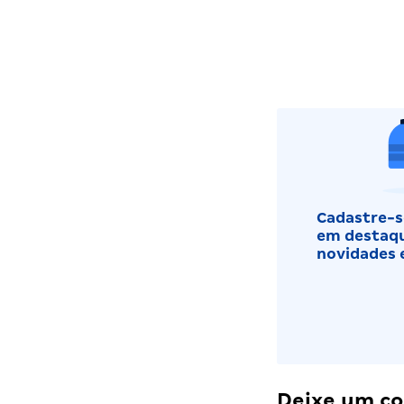
Cadastre-se
em destaqu
novidades 
Deixe um c