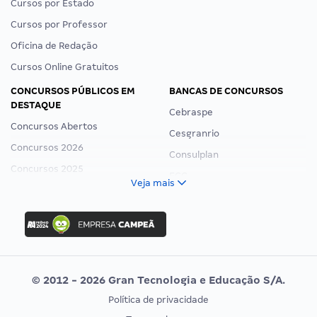
Cursos por Estado
Cursos por Professor
Oficina de Redação
Cursos Online Gratuitos
CONCURSOS PÚBLICOS EM
BANCAS DE CONCURSOS
DESTAQUE
Cebraspe
Concursos Abertos
Cesgranrio
Concursos 2026
Consulplan
Concursos 2025
FCC
Veja mais
Concurso Nacional Unificado
FGV
Concurso Ibama
Idecan
Concurso MPU
Selecon
Editais publicados
Uniase
© 2012 - 2026 Gran Tecnologia e Educação S/A.
Vunesp
Política de privacidade
CONCURSOS POR PROFISSÃO
EXAME DE ORDEM