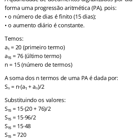
forma uma progressão aritmética (PA), pois:
• o número de dias é finito (15 dias);
• o aumento diário é constante.
Temos:
a₁ = 20 (primeiro termo)
a₁₅ = 76 (último termo)
n = 15 (número de termos)
A soma dos n termos de uma PA é dada por:
Sₙ = n·(a₁ + aₙ)/2
Substituindo os valores:
S₁₅ = 15·(20 + 76)/2
S₁₅ = 15·96/2
S₁₅ = 15·48
S₁₅ = 720