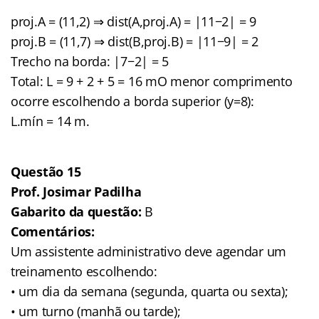
proj.A = (11,2) ⇒ dist(A,proj.A) = |11−2| = 9
proj.B = (11,7) ⇒ dist(B,proj.B) = |11−9| = 2
Trecho na borda: |7−2| = 5
Total: L = 9 + 2 + 5 = 16 mO menor comprimento
ocorre escolhendo a borda superior (y=8):
L.mín = 14 m.
Questão 15
Prof. Josimar Padilha
Gabarito da questão:
B
Comentários:
Um assistente administrativo deve agendar um
treinamento escolhendo:
• um dia da semana (segunda, quarta ou sexta);
• um turno (manhã ou tarde);