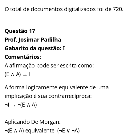
O total de documentos digitalizados foi de 720.
Questão 17
Prof. Josimar Padilha
Gabarito da questão:
E
Comentários:
A afirmação pode ser escrita como:
(E ∧ A) → I
A forma logicamente equivalente de uma
implicação é sua contrarrecíproca:
¬I → ¬(E ∧ A)
Aplicando De Morgan:
¬(E ∧ A) equivalente (¬E ∨ ¬A)