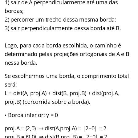
1) sair de A perpendicularmente até uma das
bordas;
2) percorrer um trecho dessa mesma borda;
3) sair perpendicularmente dessa borda até B.
Logo, para cada borda escolhida, o caminho é
determinado pelas projeções ortogonais de A e B
nessa borda.
Se escolhermos uma borda, o comprimento total
será:
L = dist(A, proj.A) + dist(B, proj.B) + dist(proj.A,
proj.B) (percorrida sobre a borda).
• Borda inferior: y = 0
proj.A = (2,0) ⇒ dist(A,proj.A) = |2−0| = 2
proj.B = (9,0) ⇒ dist(B,proj.B) = |7−0| = 7