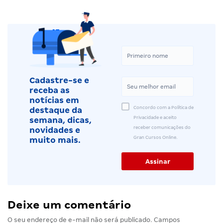
Cadastre-se e
receba as
notícias em
Concordo com a Política de
destaque da
Privacidade e aceito
semana, dicas,
receber comunicações do
novidades e
Gran Cursos Online.
muito mais.
Deixe um comentário
O seu endereço de e-mail não será publicado.
Campos