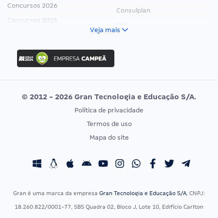
Concursos 2026
Consulplan
Concursos 2025
FCC
Veja mais
Concurso Nacional Unificado
FGV
Concurso Ibama
Idecan
Concurso MPU
Selecon
Editais publicados
Uniase
© 2012 - 2026 Gran Tecnologia e Educação S/A.
Vunesp
Política de privacidade
CONCURSOS POR PROFISSÃO
EXAME DE ORDEM
Termos de uso
Concursos Administrativos
OAB
Mapa do site
Concursos Educação
Prova OAB
Concursos Fiscais
Calendário OAB
Concursos Jurídicos
Questões OAB
Concursos Militares
Recursos OAB
Gran é uma marca da empresa
Gran Tecnologia e Educação S/A
, CNPJ:
Concursos Policiais
Exame de Ordem
18.260.822/0001-77, SBS Quadra 02, Bloco J, Lote 10, Edifício Carlton
Concursos Saúde