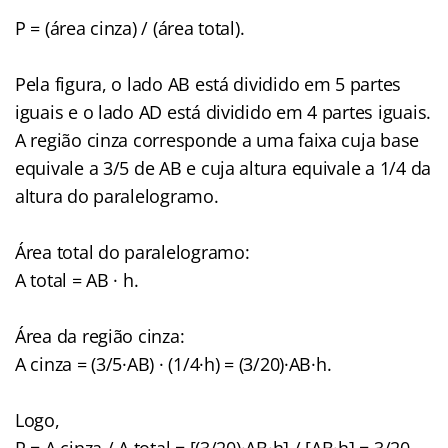
P = (área cinza) / (área total).
Pela figura, o lado AB está dividido em 5 partes
iguais e o lado AD está dividido em 4 partes iguais.
A região cinza corresponde a uma faixa cuja base
equivale a 3/5 de AB e cuja altura equivale a 1/4 da
altura do paralelogramo.
Área total do paralelogramo:
A total = AB · h.
Área da região cinza:
A cinza = (3/5·AB) · (1/4·h) = (3/20)·AB·h.
Logo,
P = A cinza / A total = [(3/20)·AB·h] / [AB·h] = 3/20.