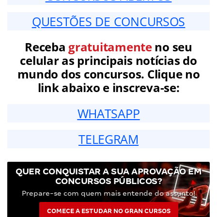
QUESTÕES DE CONCURSOS
Receba
gratuitamente
no seu
celular as principais notícias do
mundo dos concursos. Clique no
link abaixo e inscreva-se:
WHATSAPP
TELEGRAM
QUER CONQUISTAR A SUA APROVAÇÃO EM
CONCURSOS PÚBLICOS?
Prepare-se com quem mais entende do assunto!
COMECE A ESTUDAR NO GRAN CURSOS