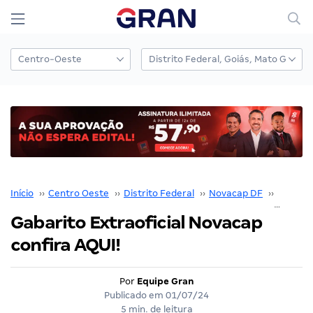
Início
››
Centro Oeste
››
Distrito Federal
››
Novacap DF
››
Concur
Gabarito Extraoficial Novacap
confira AQUI!
Por
Equipe Gran
Publicado em
01/07/24
5 min. de leitura