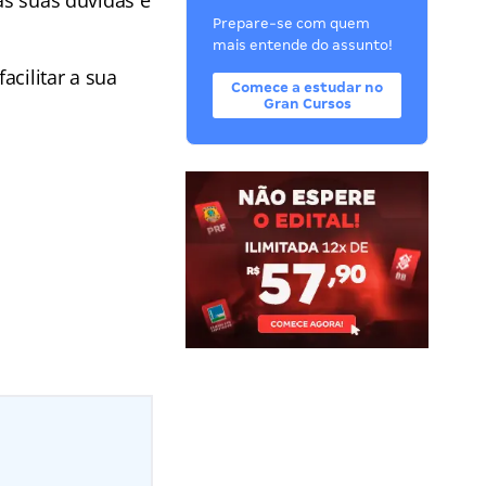
Prepare-se com quem
mais entende do assunto!
acilitar a sua
Comece a estudar no
Gran Cursos