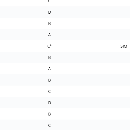
C
D
B
A
C*
SIM
B
A
B
C
D
B
C