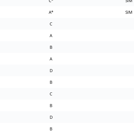
C*
SIM
A*
SIM
C
A
B
A
D
B
C
B
D
B