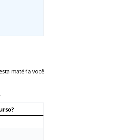
nesta matéria você
.
urso?