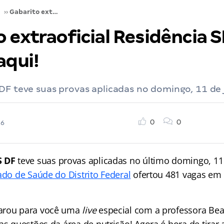
››
Gabarito extraoficial Residência SES DF: confira aqui!
 extraoficial Residência S
aqui!
DF teve suas provas aplicadas no domingo, 11 de 
0
0
26
S DF
teve suas provas aplicadas no último domingo, 11 
ado de Saúde do Distrito Federal
ofertou 481 vagas em 
arou para você uma
live
especial com a professora Beatr
as questões da área de nutrição! Agora é hora de tirar 