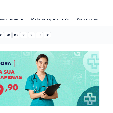
iro Iniciante
Materiais gratuitos
Webstories
O
RR
RS
SC
SE
SP
TO