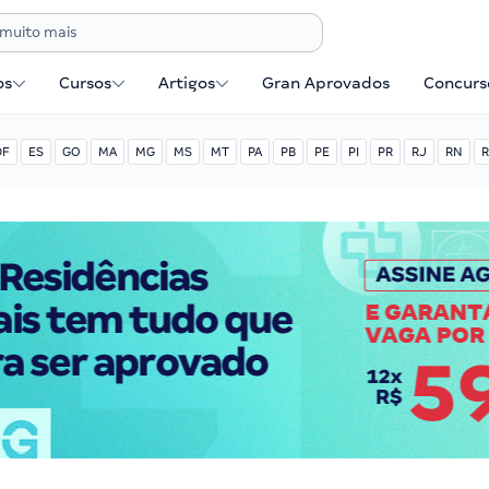
os
Cursos
Artigos
Gran Aprovados
Concurse
DF
ES
GO
MA
MG
MS
MT
PA
PB
PE
PI
PR
RJ
RN
R