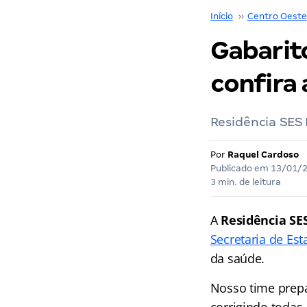
Início
››
Centro Oeste
Gabarito
confira 
Residência SES 
Por
Raquel Cardoso
Publicado em
13/01/
3 min. de leitura
A
Residência SE
Secretaria de Est
da saúde.
Nosso time prep
corrigindo todas 