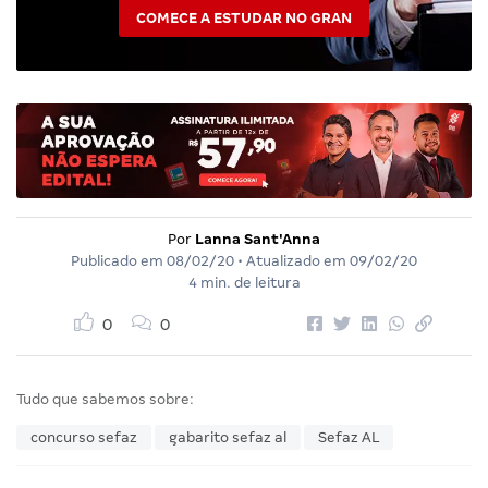
COMECE A ESTUDAR NO GRAN
Por
Lanna Sant'Anna
Publicado em
08/02/20
• Atualizado em
09/02/20
4 min. de leitura
0
0
Tudo que sabemos sobre:
concurso sefaz
gabarito sefaz al
Sefaz AL