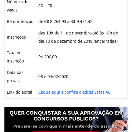
Número de
85 + CR
vagas
Remuneração
de R$ 8.264,90 a R$ 9.471,42
das 10h de 11 de novembro até às 18h do
Inscrições
dia 10 de dezembro de 2019 (encerradas)
Taxa de
R$ 200,00
inscrição
Data das
08 e 09/02/2020
provas
Link do edital
Clique aqui e confira o edital Sefaz AL
QUER CONQUISTAR A SUA APROVAÇÃO EM
CONCURSOS PÚBLICOS?
Prepare-se com quem mais entende do assunto!