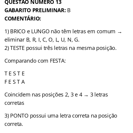
QUESTÃO NÚMERO 13
GABARITO PRELIMINAR:
B
COMENTÁRIO:
1) BRICO e LUNGO não têm letras em comum →
eliminar B, R, I, C, O, L, U, N, G.
2) TESTE possui três letras na mesma posição.
Comparando com FESTA:
T E S T E
F E S T A
Coincidem nas posições 2, 3 e 4 → 3 letras
corretas
3) PONTO possui uma letra correta na posição
correta.