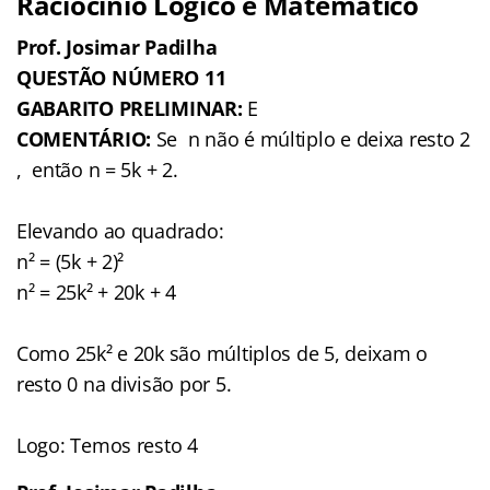
Raciocínio Lógico e Matemático
Prof. Josimar Padilha
QUESTÃO NÚMERO 11
GABARITO PRELIMINAR:
E
COMENTÁRIO:
Se n não é múltiplo e deixa resto 2
, então n = 5k + 2.
Elevando ao quadrado:
n² = (5k + 2)²
n² = 25k² + 20k + 4
Como 25k² e 20k são múltiplos de 5, deixam o
resto 0 na divisão por 5.
Logo: Temos resto 4