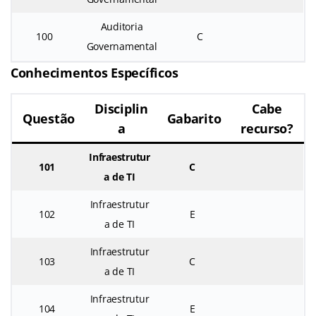
Auditoria
100
C
Governamental
Conhecimentos Específicos
Disciplin
Cabe
Questão
Gabarito
a
recurso?
Infraestrutur
101
C
a de TI
Infraestrutur
102
E
a de TI
Infraestrutur
103
C
a de TI
Infraestrutur
104
E