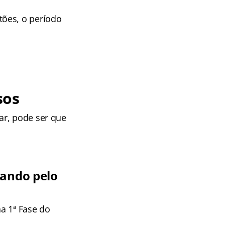
tões, o período
sos
ar, pode ser que
cando pelo
a 1ª Fase do