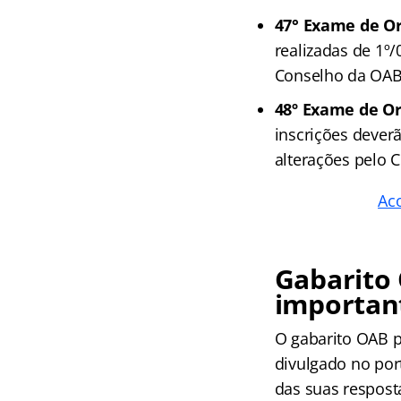
47° Exame de 
realizadas de 1º/
Conselho da OAB
48º Exame de O
inscrições deverã
alterações pelo 
Ac
Gabarito
importan
O gabarito OAB p
divulgado no port
das suas respost