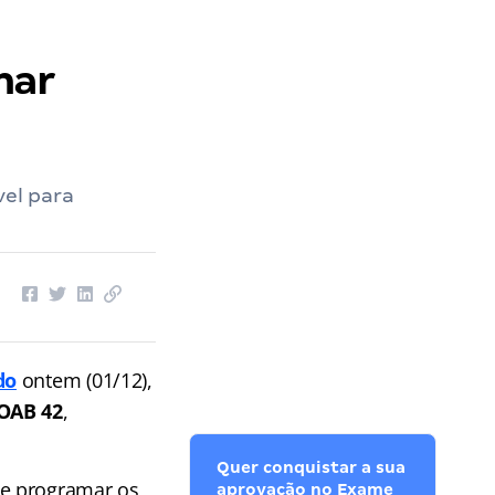
nar
vel para
do
ontem (01/12),
 OAB 42
,
Quer conquistar a sua
 e programar os
aprovação no Exame