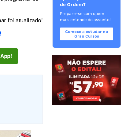
de Ordem?
Prepare-se com quem
r foi atualizado!
mais entende do assunto!
Comece a estudar no
!
Gran Cursos
sApp!