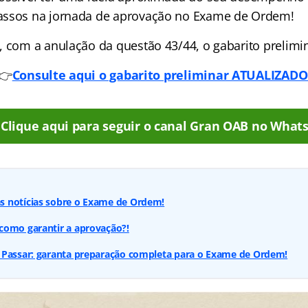
assos na jornada de aprovação no Exame de Ordem!
 com a anulação da questão 43/44, o gabarito prelimina
👉
Consulte aqui o gabarito preliminar ATUALIZADO
Clique aqui para seguir o canal Gran OAB no What
 notícias sobre o Exame de Ordem!
como garantir a aprovação?!
 Passar: garanta preparação completa para o Exame de Ordem!