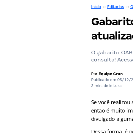
Início
››
Editorias
››
G
Gabarit
atualiza
O gabarito OAB 
consulta! Acess
Por
Equipe Gran
Publicado em
05/12/
3 min. de leitura
Se você realizou
então é muito i
divulgado alguma
Dessa forma, é p