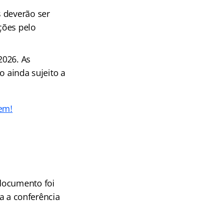
s deverão ser
ações pelo
2026. As
o ainda sujeito a
em!
 documento foi
ra a conferência