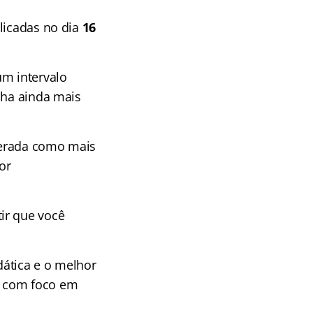
licadas no dia
16
m intervalo
nha ainda mais
derada como mais
or
ir que você
dática e o melhor
s com foco em