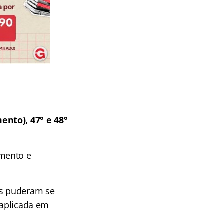
nto), 47° e 48°
amento e
os puderam se
 aplicada em