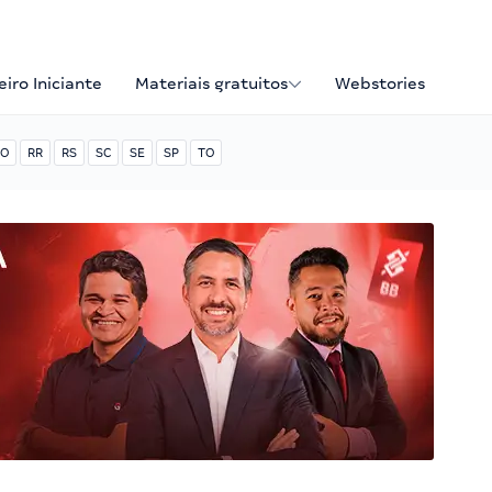
iro Iniciante
Materiais gratuitos
Webstories
O
RR
RS
SC
SE
SP
TO