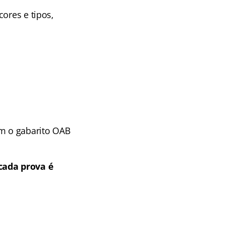
ores e tipos,
om o gabarito OAB
cada prova é