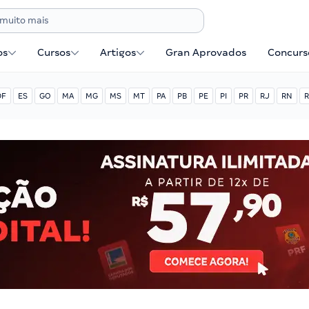
os
Cursos
Artigos
Gran Aprovados
Concurse
DF
ES
GO
MA
MG
MS
MT
PA
PB
PE
PI
PR
RJ
RN
R