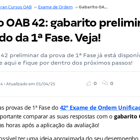
ran Cursos OAB
››
Exame de Ordem
››
Gabarito OAB 42: gabarito preliminar atualizado da 1ª Fase. Veja!
o OAB 42: gabarito prelimi
do da 1ª Fase. Veja!
42 preliminar da prova de 1ª Fase já está disponí
e aqui e fique por dentro dos próximos passos!
0
0
24
• Atualizado em
01/04/25
 as provas de 1ª Fase do
42° Exame de Ordem Unifica
mportante comparar as suas respostas com o
gabarito
s horas após a aplicação da avaliação!
ossível ter uma ideia aproximada do seu desempenho