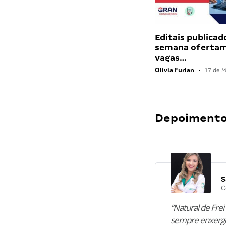
Editais publicad
semana ofertam
vagas…
Olivia Furlan
•
17 de M
Depoimentos
S
C
“Natural de Frei 
sempre enxergo