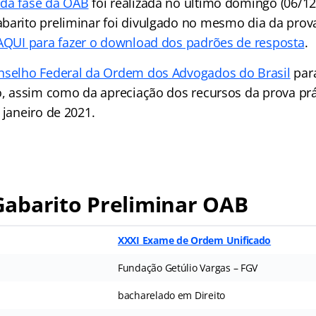
da fase da OAB
foi realizada no último domingo (06/12
barito preliminar foi divulgado no mesmo dia da prova
 AQUI para fazer o download dos padrões de resposta
.
nselho Federal da Ordem dos Advogados do Brasil
para
o, assim como da apreciação dos recursos da prova prát
 janeiro de 2021.
abarito Preliminar OAB
XXXI Exame de Ordem Unificado
Fundação Getúlio Vargas – FGV
bacharelado em Direito