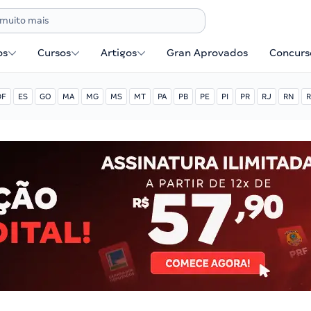
os
Cursos
Artigos
Gran Aprovados
Concurse
DF
ES
GO
MA
MG
MS
MT
PA
PB
PE
PI
PR
RJ
RN
R