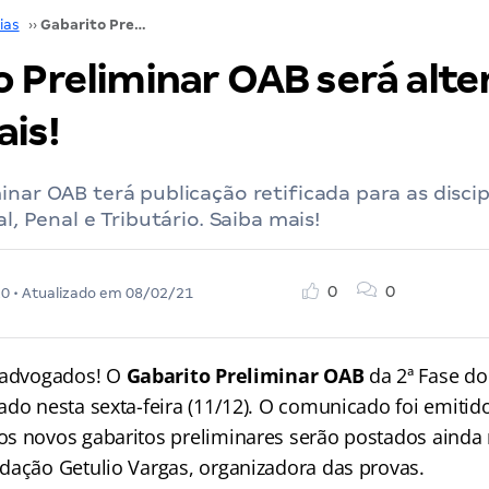
ias
››
Gabarito Preliminar OAB será alterado! Saiba mais!
 Preliminar OAB será alte
ais!
inar OAB terá publicação retificada para as discip
al, Penal e Tributário. Saiba mais!
0
0
20
• Atualizado em
08/02/21
s advogados! O
Gabarito Preliminar OAB
da 2ª Fase do
ado nesta sexta-feira (11/12). O comunicado foi emitid
s novos gabaritos preliminares serão postados ainda n
dação Getulio Vargas, organizadora das provas.