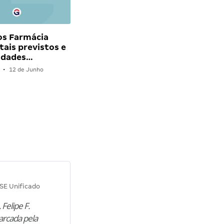
os Farmácia
tais previstos e
idades…
•
12 de Junho
Diana M.
SE Unificado
Concurso SEPLAG CE
 Felipe F.
“Natural de Juazeiro do Norte (CE),
arcada pela
M. encontrou nos estudos o cami