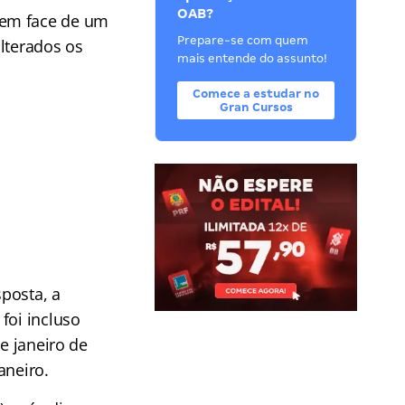
OAB?
o em face de um
Prepare-se com quem
lterados os
mais entende do assunto!
Comece a estudar no
Gran Cursos
posta, a
 foi incluso
de janeiro de
aneiro.