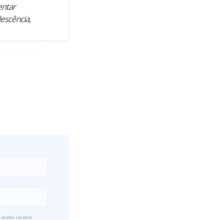
entar
para construir uma nova fase da vi
lescência,
profissional. Após…”
 aceito receber