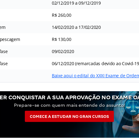
02/12/2019 a 09/12/2019
R$ 260,00
gem
14/02/2020 a 17/02/2020
Repescagem
R$ 130,00
fase
09/02/2020
fase
06/12/2020 (remarcadas devido ao Covid-19
Baixe aqui o edital do XXXI Exame de Orde
ER CONQUISTAR A SUA APROVAÇÃO NO EXAME O
Prepare-se com quem mais entende do assunto!
COMECE A ESTUDAR NO GRAN CURSOS