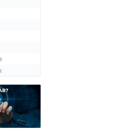
)
m
AB?