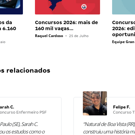
os da
Concursos 2026: mais de
Concurs
 6.160
160 mil vagas…
2026: edi
oportun
Raquel Cardoso
•
25 de Julho
Equipe Gran
aio
 relacionados
arah C.
Felipe F.
oncurso Enfermeiro PSF
Concurso T
Paulo (SE), Sarah C.
“Natural de Boa Vista (RR),
u os estudos como o
construiu uma história m