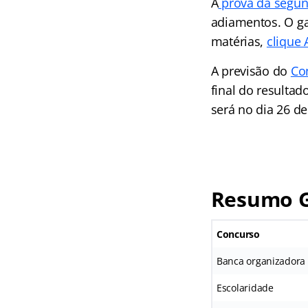
A
prova da segun
adiamentos. O ga
matérias,
clique
A previsão do
Co
final do resultad
será no dia 26 de
Resumo G
Concurso
Banca organizadora
Escolaridade