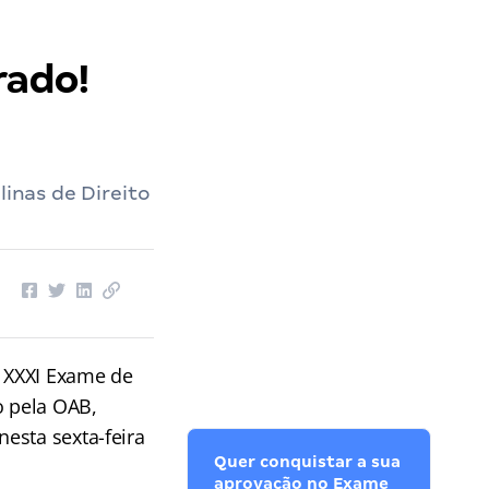
rado!
linas de Direito
 XXXI Exame de
o pela OAB,
esta sexta-feira
Quer conquistar a sua
aprovação no Exame