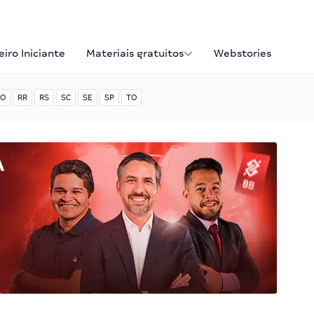
iro Iniciante
Materiais gratuitos
Webstories
O
RR
RS
SC
SE
SP
TO