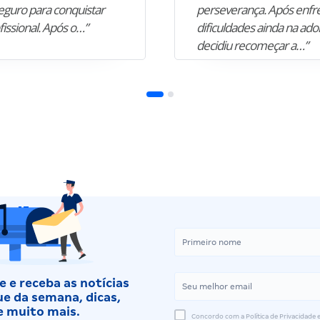
guro para conquistar
perseverança. Após enfr
fissional. Após o…”
dificuldades ainda na ado
decidiu recomeçar a…”
 e receba as notícias
e da semana, dicas,
e muito mais.
Concordo com a Política de Privacidade e