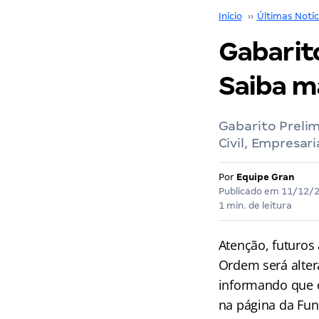
Início
››
Últimas Notíc
Gabarito
Saiba m
Gabarito Prelim
Civil, Empresari
Por
Equipe Gran
Publicado em
11/12/
1 min. de leitura
Atenção, futuro
Ordem será alter
informando que o
na página da Fun