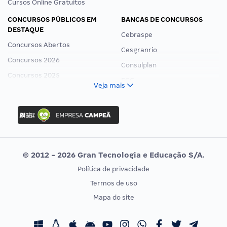
Cursos Online Gratuitos
CONCURSOS PÚBLICOS EM
BANCAS DE CONCURSOS
DESTAQUE
Cebraspe
Concursos Abertos
Cesgranrio
Concursos 2026
Consulplan
Concursos 2025
FCC
Veja mais
Concurso Nacional Unificado
FGV
Concurso Ibama
Idecan
Concurso MPU
Selecon
Editais publicados
Uniase
© 2012 - 2026 Gran Tecnologia e Educação S/A.
Vunesp
Política de privacidade
CONCURSOS POR PROFISSÃO
EXAME DE ORDEM
Termos de uso
Concursos Administrativos
OAB
Mapa do site
Concursos Educação
Prova OAB
Concursos Fiscais
Calendário OAB