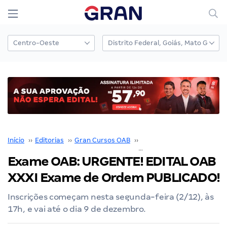
Início
››
Editorias
››
Gran Cursos OAB
››
Edital OAB
››
Exame OAB: 
Exame OAB: URGENTE! EDITAL OAB
XXXI Exame de Ordem PUBLICADO!
Inscrições começam nesta segunda-feira (2/12), às
17h, e vai até o dia 9 de dezembro.