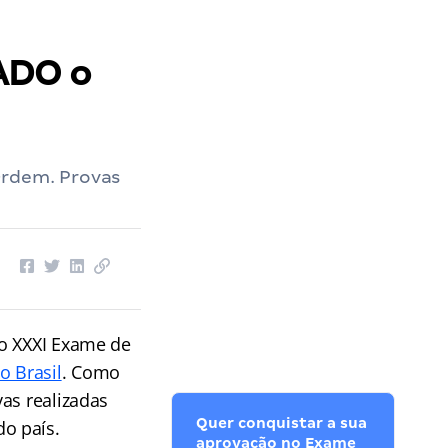
ADO o
Ordem. Provas
do XXXI Exame de
 Brasil
. Como
as realizadas
Quer conquistar a sua
o país.
aprovação no Exame