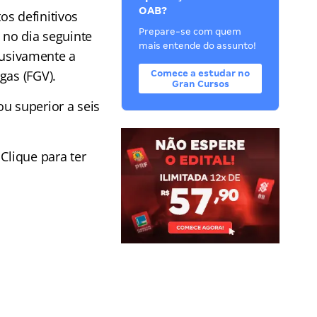
OAB?
os definitivos
Prepare-se com quem
 no dia seguinte
mais entende do assunto!
clusivamente a
gas (FGV).
Comece a estudar no
Gran Cursos
u superior a seis
Clique para ter