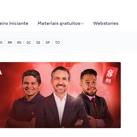
iro Iniciante
Materiais gratuitos
Webstories
O
RR
RS
SC
SE
SP
TO