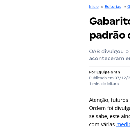
Início
››
Editorias
››
G
Gabarit
padrão d
OAB divulgou o
aconteceram em
Por
Equipe Gran
Publicado em
07/12/
1 min. de leitura
Atenção, futuros
Ordem foi divul
se sabe, este ai
com várias
medid