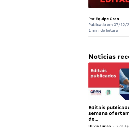
Por
Equipe Gran
Publicado em
07/12/
1 min. de leitura
Notícias r
Editais publicad
semana ofertam
de…
Olivia Furlan
•
2 de Ag