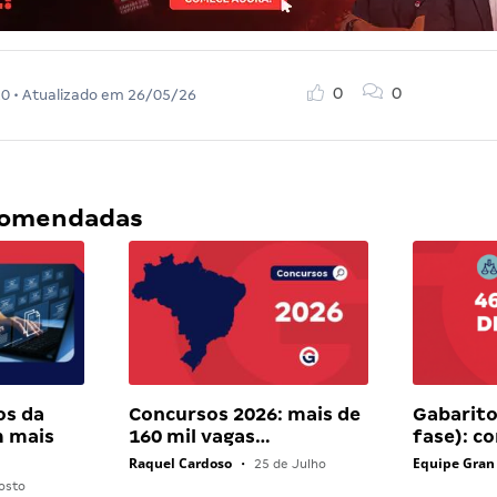
0
0
20
• Atualizado em
26/05/26
ecomendadas
os da
Concursos 2026: mais de
Gabarito
 mais
160 mil vagas…
fase): c
Raquel Cardoso
Equipe Gran
•
25 de Julho
osto