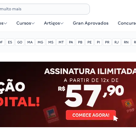
os
Cursos
Artigos
Gran Aprovados
Concurse
DF
ES
GO
MA
MG
MS
MT
PA
PB
PE
PI
PR
RJ
RN
R