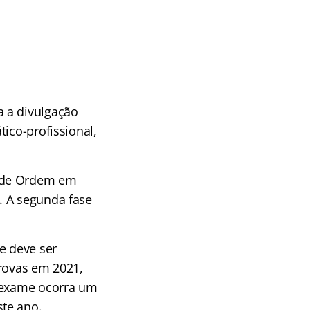
a a divulgação
ico-profissional,
 de Ordem em
. A segunda fase
e deve ser
provas em 2021,
o exame ocorra um
te ano.