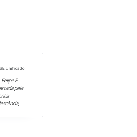
Diana M.
SE Unificado
Concurso SEPLAG CE
 Felipe F.
“Natural de Juazeiro do Norte (CE),
arcada pela
M. encontrou nos estudos o cami
entar
para construir uma nova fase da vi
lescência,
profissional. Após…”