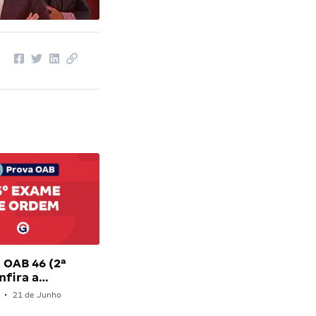
 OAB 46 (2ª
onfira a…
•
21 de Junho