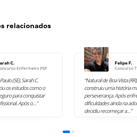
 relacionados
arah C.
Felipe F.
oncurso Enfermeiro PSF
Concurso T
Paulo (SE), Sarah C.
“Natural de Boa Vista (RR),
u os estudos como o
construiu uma história m
guro para conquistar
perseverança. Após enfr
fissional. Após o…”
dificuldades ainda na ado
decidiu recomeçar a…”