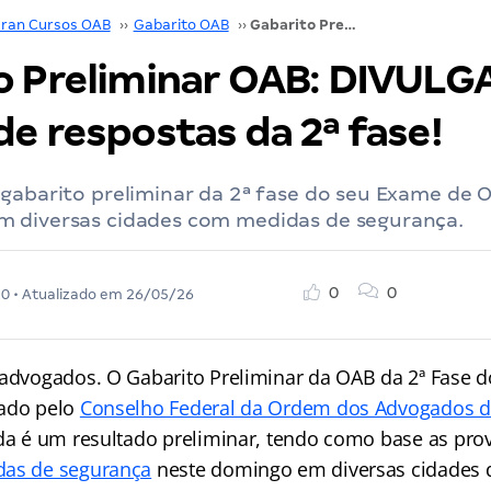
ran Cursos OAB
››
Gabarito OAB
››
Gabarito Preliminar OAB: DIVULGADO o padrão de respostas da 2ª fase!
o Preliminar OAB: DIVULG
e respostas da 2ª fase!
 gabarito preliminar da 2ª fase do seu Exame de 
 diversas cidades com medidas de segurança.
0
0
20
• Atualizado em
26/05/26
 advogados. O Gabarito Preliminar da OAB da 2ª Fase 
gado pelo
Conselho Federal da Ordem dos Advogados do
nda é um resultado preliminar, tendo como base as prov
as de segurança
neste domingo em diversas cidades d