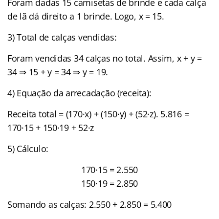
Foram dadas 15 camisetas de brinde e cada calça
de lã dá direito a 1 brinde. Logo, x = 15.
3) Total de calças vendidas:
Foram vendidas 34 calças no total. Assim, x + y =
34 ⇒ 15 + y = 34 ⇒ y = 19.
4) Equação da arrecadação (receita):
Receita total = (170·x) + (150·y) + (52·z). 5.816 =
170·15 + 150·19 + 52·z
5) Cálculo:
170·15 = 2.550
150·19 = 2.850
Somando as calças: 2.550 + 2.850 = 5.400