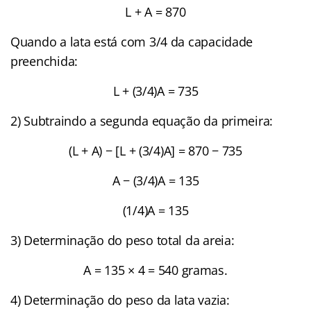
L + A = 870
Quando a lata está com 3/4 da capacidade
preenchida:
L + (3/4)A = 735
2) Subtraindo a segunda equação da primeira:
(L + A) − [L + (3/4)A] = 870 − 735
A − (3/4)A = 135
(1/4)A = 135
3) Determinação do peso total da areia:
A = 135 × 4 = 540 gramas.
4) Determinação do peso da lata vazia: