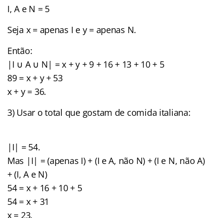
I, A e N = 5
Seja x = apenas I e y = apenas N.
Então:
|I ∪ A ∪ N| = x + y + 9 + 16 + 13 + 10 + 5
89 = x + y + 53
x + y = 36.
3) Usar o total que gostam de comida italiana:
|I| = 54.
Mas |I| = (apenas I) + (I e A, não N) + (I e N, não A)
+ (I, A e N)
54 = x + 16 + 10 + 5
54 = x + 31
x = 23.