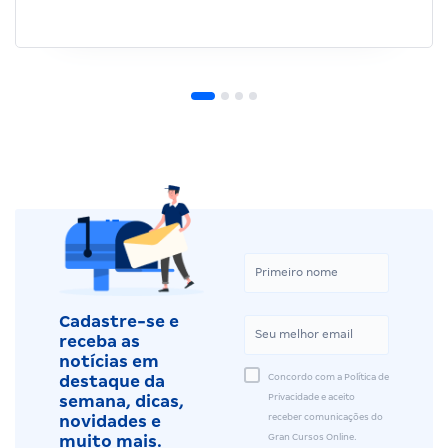
Cadastre-se e
receba as
notícias em
Concordo com a Política de
destaque da
Privacidade e aceito
semana, dicas,
receber comunicações do
novidades e
Gran Cursos Online.
muito mais.