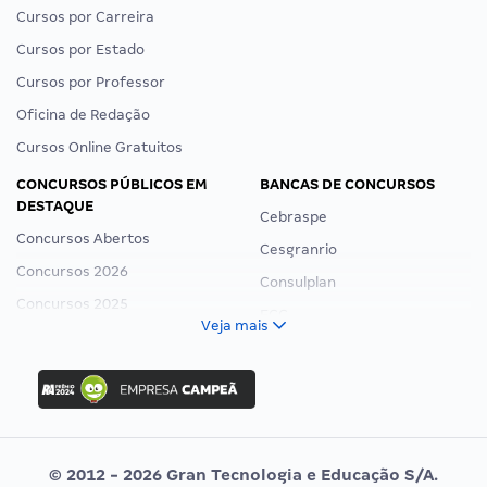
Cursos por Carreira
Cursos por Estado
Cursos por Professor
Oficina de Redação
Cursos Online Gratuitos
CONCURSOS PÚBLICOS EM
BANCAS DE CONCURSOS
DESTAQUE
Cebraspe
Concursos Abertos
Cesgranrio
Concursos 2026
Consulplan
Concursos 2025
FCC
Veja mais
Concurso Nacional Unificado
FGV
Concurso Ibama
Idecan
Concurso MPU
Selecon
Editais publicados
Uniase
© 2012 - 2026 Gran Tecnologia e Educação S/A.
Vunesp