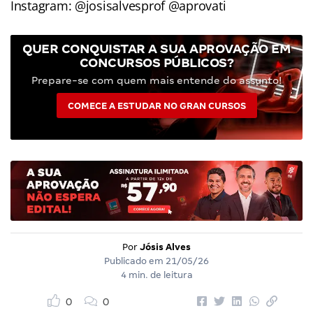
Instagram: @josisalvesprof @aprovati
QUER CONQUISTAR A SUA APROVAÇÃO EM
CONCURSOS PÚBLICOS?
Prepare-se com quem mais entende do assunto!
COMECE A ESTUDAR NO GRAN CURSOS
Por
Jósis Alves
Publicado em
21/05/26
4 min. de leitura
0
0