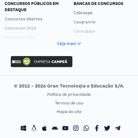
CONCURSOS PÚBLICOS EM
BANCAS DE CONCURSOS
DESTAQUE
Cebraspe
Concursos Abertos
Cesgranrio
Concursos 2026
Consulplan
Concursos 2025
FCC
Veja mais
Concurso Nacional Unificado
FGV
Concurso Ibama
Idecan
Concurso MPU
Selecon
Editais publicados
Uniase
© 2012 - 2026 Gran Tecnologia e Educação S/A.
Vunesp
Política de privacidade
CONCURSOS POR PROFISSÃO
EXAME DE ORDEM
Termos de uso
Concursos Administrativos
OAB
Mapa do site
Concursos Educação
Prova OAB
Concursos Fiscais
Calendário OAB
Concursos Jurídicos
Questões OAB