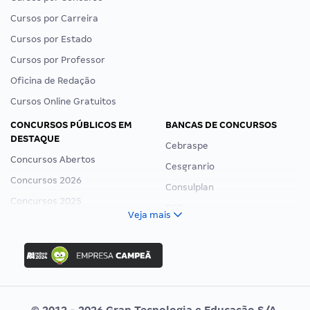
Cursos por Carreira
Cursos por Estado
Cursos por Professor
Oficina de Redação
Cursos Online Gratuitos
CONCURSOS PÚBLICOS EM
BANCAS DE CONCURSOS
DESTAQUE
Cebraspe
Concursos Abertos
Cesgranrio
Concursos 2026
Consulplan
Concursos 2025
FCC
Veja mais
Concurso Nacional Unificado
FGV
Concurso Ibama
Idecan
Concurso MPU
Selecon
Editais publicados
Uniase
© 2012 - 2026 Gran Tecnologia e Educação S/A.