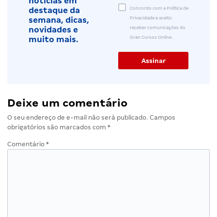
notícias em
Concordo com a Política de
destaque da
Privacidade e aceito
semana, dicas,
receber comunicações do
novidades e
Gran Cursos Online.
muito mais.
Deixe um comentário
O seu endereço de e-mail não será publicado.
Campos
obrigatórios são marcados com
*
Comentário
*