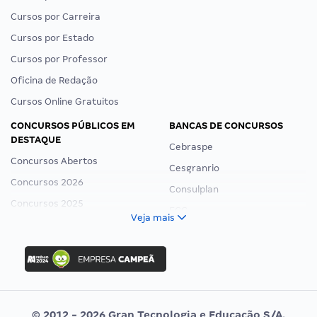
Cursos por Carreira
Cursos por Estado
Cursos por Professor
Oficina de Redação
Cursos Online Gratuitos
CONCURSOS PÚBLICOS EM
BANCAS DE CONCURSOS
DESTAQUE
Cebraspe
Concursos Abertos
Cesgranrio
Concursos 2026
Consulplan
Concursos 2025
FCC
Veja mais
Concurso Nacional Unificado
FGV
Concurso Ibama
Idecan
Concurso MPU
Selecon
Editais publicados
Uniase
© 2012 - 2026 Gran Tecnologia e Educação S/A.
Vunesp