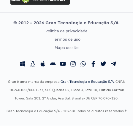
Concurso MPU
Selecon
Editais publicados
Uniase
© 2012 - 2026 Gran Tecnologia e Educação S/A.
Vunesp
Política de privacidade
CONCURSOS POR PROFISSÃO
EXAME DE ORDEM
Termos de uso
Concursos Administrativos
OAB
Mapa do site
Concursos Educação
Prova OAB
Concursos Fiscais
Calendário OAB
Concursos Jurídicos
Questões OAB
Concursos Militares
Recursos OAB
Gran é uma marca da empresa
Gran Tecnologia e Educação S/A
, CNPJ:
Concursos Policiais
Exame de Ordem
18.260.822/0001-77, SBS Quadra 02, Bloco J, Lote 10, Edifício Carlton
Concursos Saúde
Tower, Sala 201, 2º Andar, Asa Sul, Brasília-DF, CEP 70.070-120.
Concursos Tribunais
Gran Tecnologia e Educação S/A - 2026 © Todos os direitos reservados ®
Residência Multiprofissional