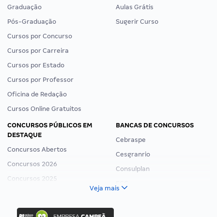
Graduação
Aulas Grátis
Pós-Graduação
Sugerir Curso
Cursos por Concurso
Cursos por Carreira
Cursos por Estado
Cursos por Professor
Oficina de Redação
Cursos Online Gratuitos
CONCURSOS PÚBLICOS EM
BANCAS DE CONCURSOS
DESTAQUE
Cebraspe
Concursos Abertos
Cesgranrio
Concursos 2026
Consulplan
Concursos 2025
FCC
Veja mais
Concurso Nacional Unificado
FGV
Concurso Ibama
Idecan