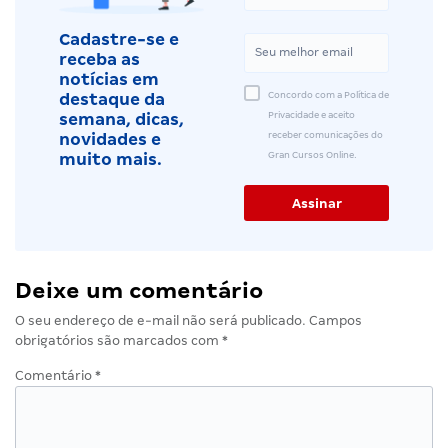
Cadastre-se e
receba as
notícias em
Concordo com a Política de
destaque da
Privacidade e aceito
semana, dicas,
receber comunicações do
novidades e
Gran Cursos Online.
muito mais.
Deixe um comentário
O seu endereço de e-mail não será publicado.
Campos
obrigatórios são marcados com
*
Comentário
*