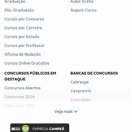
Graduação
Aulas Grátis
Pós-Graduação
Sugerir Curso
Cursos por Concurso
Cursos por Carreira
Cursos por Estado
Cursos por Professor
Oficina de Redação
Cursos Online Gratuitos
CONCURSOS PÚBLICOS EM
BANCAS DE CONCURSOS
DESTAQUE
Cebraspe
Concursos Abertos
Cesgranrio
Concursos 2026
Consulplan
Concursos 2025
FCC
Veja mais
Concurso Nacional Unificado
FGV
Concurso Ibama
Idecan