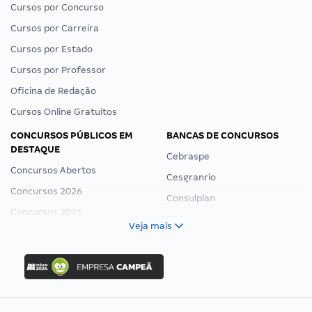
Cursos por Concurso
Cursos por Carreira
Cursos por Estado
Cursos por Professor
Oficina de Redação
Cursos Online Gratuitos
CONCURSOS PÚBLICOS EM
BANCAS DE CONCURSOS
DESTAQUE
Cebraspe
Concursos Abertos
Cesgranrio
Concursos 2026
Consulplan
Concursos 2025
FCC
Veja mais
Concurso Nacional Unificado
FGV
Concurso Ibama
Idecan
Concurso MPU
Selecon
Editais publicados
Uniase