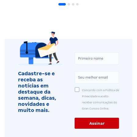
Cadastre-se e
receba as
notícias em
Concordo com a Política de
destaque da
Privacidade e aceito
semana, dicas,
receber comunicações do
novidades e
Gran Cursos Online.
muito mais.