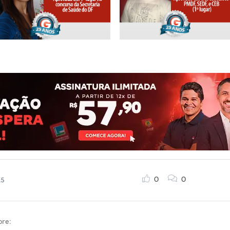
0
0
15
bre: