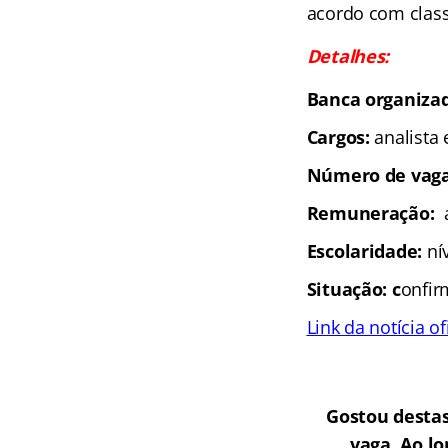
acordo com class
Detalhes:
Banca organiza
Cargos:
analista 
Número de vaga
Remuneração:
Escolaridade:
ní
Situação: c
onfi
Link da notícia of
Gostou destas
vaga. Ao l