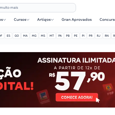
os
Cursos
Artigos
Gran Aprovados
Concurse
DF
ES
GO
MA
MG
MS
MT
PA
PB
PE
PI
PR
RJ
RN
R