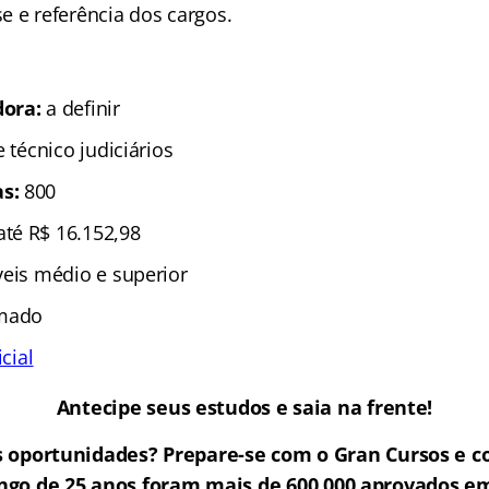
e e referência dos cargos.
dora:
a definir
e técnico judiciários
s:
800
até R$ 16.152,98
veis médio e superior
rmado
icial
Antecipe seus estudos e saia na frente!
 oportunidades? Prepare-se com o Gran Cursos e c
ongo de 25 anos foram mais de 600.000 aprovados e