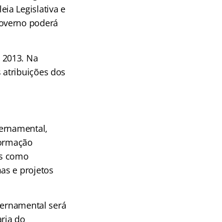
ia Legislativa e
governo poderá
 2013. Na
 atribuições dos
vernamental,
formação
es como
as e projetos
vernamental será
ria do