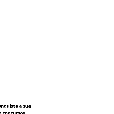
onquiste a sua
m concursos