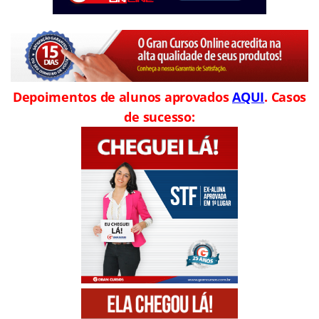
Depoimentos de alunos aprovados
AQUI
. Casos
de sucesso: