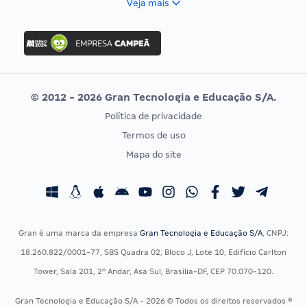
Veja mais
Concurso Nacional Unificado
FGV
Concurso Ibama
Idecan
Concurso MPU
Selecon
Editais publicados
Uniase
© 2012 - 2026 Gran Tecnologia e Educação S/A.
Vunesp
Política de privacidade
CONCURSOS POR PROFISSÃO
EXAME DE ORDEM
Termos de uso
Concursos Administrativos
OAB
Mapa do site
Concursos Educação
Prova OAB
Concursos Fiscais
Calendário OAB
Concursos Jurídicos
Questões OAB
Concursos Militares
Recursos OAB
Gran é uma marca da empresa
Gran Tecnologia e Educação S/A
, CNPJ:
Concursos Policiais
Exame de Ordem
18.260.822/0001-77, SBS Quadra 02, Bloco J, Lote 10, Edifício Carlton
Concursos Saúde
Tower, Sala 201, 2º Andar, Asa Sul, Brasília-DF, CEP 70.070-120.
Concursos Tribunais
Gran Tecnologia e Educação S/A - 2026 © Todos os direitos reservados ®