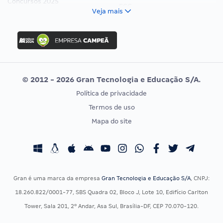
Concursos 2025
FCC
Veja mais
Concurso Nacional Unificado
FGV
Concurso Ibama
Idecan
Concurso MPU
Selecon
Editais publicados
Uniase
© 2012 - 2026 Gran Tecnologia e Educação S/A.
Vunesp
Política de privacidade
CONCURSOS POR PROFISSÃO
EXAME DE ORDEM
Termos de uso
Concursos Administrativos
OAB
Mapa do site
Concursos Educação
Prova OAB
Concursos Fiscais
Calendário OAB
Concursos Jurídicos
Questões OAB
Concursos Militares
Recursos OAB
Gran é uma marca da empresa
Gran Tecnologia e Educação S/A
, CNPJ:
Concursos Policiais
Exame de Ordem
18.260.822/0001-77, SBS Quadra 02, Bloco J, Lote 10, Edifício Carlton
Concursos Saúde
Tower, Sala 201, 2º Andar, Asa Sul, Brasília-DF, CEP 70.070-120.
Concursos Tribunais