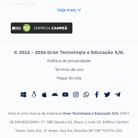
Concursos 2025
FCC
Veja mais
Concurso Nacional Unificado
FGV
Concurso Ibama
Idecan
Concurso MPU
Selecon
Editais publicados
Uniase
© 2012 - 2026 Gran Tecnologia e Educação S/A.
Vunesp
Política de privacidade
CONCURSOS POR PROFISSÃO
EXAME DE ORDEM
Termos de uso
Concursos Administrativos
OAB
Mapa do site
Concursos Educação
Prova OAB
Concursos Fiscais
Calendário OAB
Concursos Jurídicos
Questões OAB
Concursos Militares
Recursos OAB
Gran é uma marca da empresa
Gran Tecnologia e Educação S/A
, CNPJ:
Concursos Policiais
Exame de Ordem
18.260.822/0001-77, SBS Quadra 02, Bloco J, Lote 10, Edifício Carlton
Concursos Saúde
Tower, Sala 201, 2º Andar, Asa Sul, Brasília-DF, CEP 70.070-120.
Concursos Tribunais