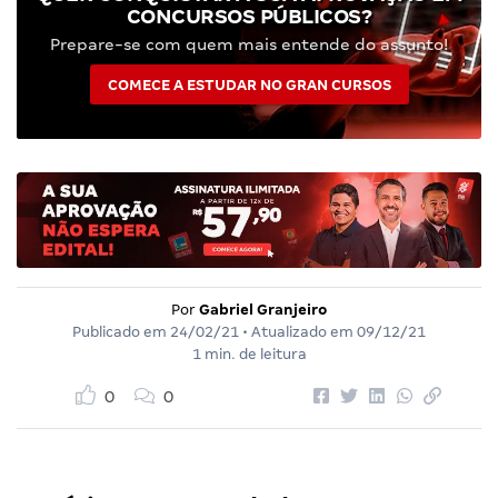
CONCURSOS PÚBLICOS?
Prepare-se com quem mais entende do assunto!
COMECE A ESTUDAR NO GRAN CURSOS
Por
Gabriel Granjeiro
Publicado em
24/02/21
• Atualizado em
09/12/21
1 min. de leitura
0
0