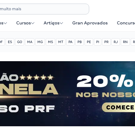
os
Cursos
Artigos
Gran Aprovados
Concurse
DF
ES
GO
MA
MG
MS
MT
PA
PB
PE
PI
PR
RJ
RN
R