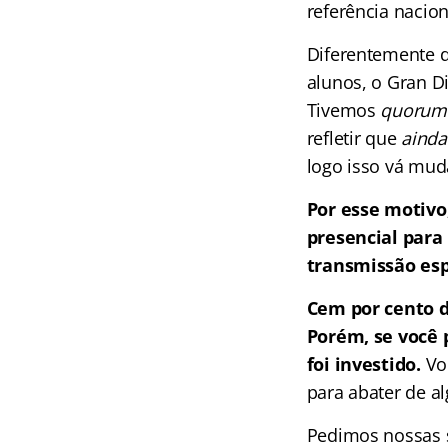
referência nacion
Diferentemente 
alunos, o Gran D
Tivemos
quorum
refletir que
aind
logo isso vá mud
Por esse motivo
presencial para
transmissão espe
Cem por cento d
Porém, se você p
foi investido.
Voc
para abater de 
Pedimos nossas s