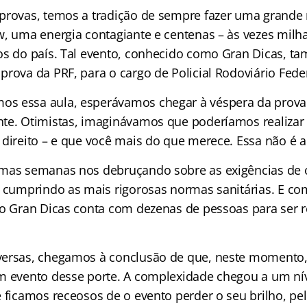
provas, temos a tradição de sempre fazer uma grande
w, uma energia contagiante e centenas – às vezes milh
os do país. Tal evento, conhecido como Gran Dicas, t
rova da PRF, para o cargo de Policial Rodoviário Feder
s essa aula, esperávamos chegar à véspera da prov
te. Otimistas, imaginávamos que poderíamos realizar
direito – e que você mais do que merece. Essa não é a 
imas semanas nos debruçando sobre as exigências de 
, cumprindo as mais rigorosas normas sanitárias. E co
do Gran Dicas conta com dezenas de pessoas para ser 
.
ersas, chegamos à conclusão de que, neste momento,
m evento desse porte. A complexidade chegou a um ní
 ficamos receosos de o evento perder o seu brilho, pe