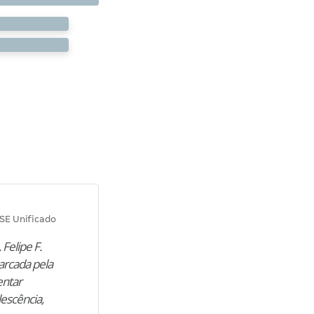
Diana M.
SE Unificado
Concurso SEPLAG CE
 Felipe F.
“Natural de Juazeiro do Norte (CE),
arcada pela
M. encontrou nos estudos o cami
entar
para construir uma nova fase da vi
lescência,
profissional. Após…”