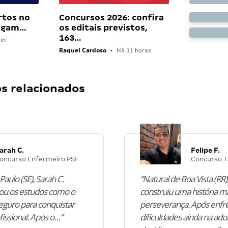
rtos no
Concursos 2026: confira
pagam…
os editais previstos,
163…
io
Raquel Cardoso
•
Há 11 horas
 relacionados
arah C.
Felipe F.
oncurso Enfermeiro PSF
Concurso T
Paulo (SE), Sarah C.
“Natural de Boa Vista (RR),
u os estudos como o
construiu uma história m
guro para conquistar
perseverança. Após enfr
fissional. Após o…”
dificuldades ainda na ado