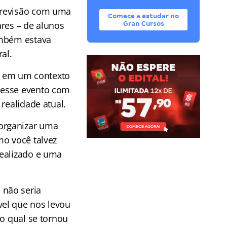
 revisão com uma
Comece a estudar no
ares – de alunos
Gran Cursos
ambém estava
al.
a em um contexto
 esse evento com
realidade atual.
organizar uma
mo você talvez
realizado e uma
 não seria
vel que nos levou
lo qual se tornou