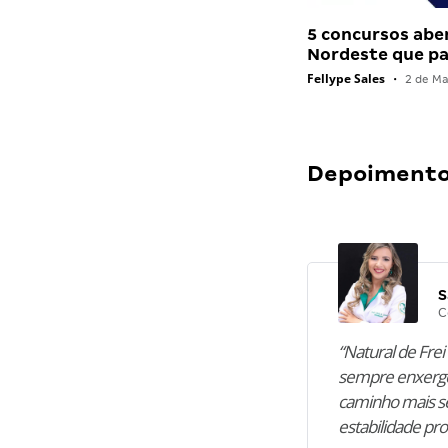
5 concursos abe
Nordeste que 
Fellype Sales
•
2 de Ma
Depoimentos
S
C
“Natural de Frei 
sempre enxergo
caminho mais se
estabilidade pro