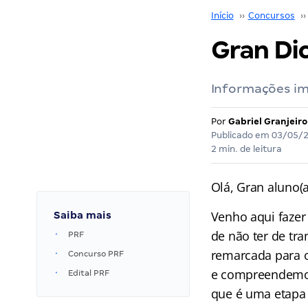
Início
››
Concursos
››
Gran Di
Informações im
Por
Gabriel Granjeiro
Publicado em
03/05/
2 min. de leitura
Olá, Gran aluno(
Venho aqui fazer
Saiba mais
de não ter de tra
PRF
remarcada para o
Concurso PRF
e compreendemos 
Edital PRF
que é uma etapa 