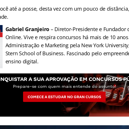
ocê até a posse, desta vez com um pouco de distânci
ade.
Gabriel Granjeiro
– Diretor-Presidente e Fundador
Online. Vive e respira concursos há mais de 10 an
Administração e Marketing pela New York University
Stern School of Business. Fascinado pelo empreend
ensino digital.
NQUISTAR A SUA APROVAÇÃO EM CONCURSOS P
Prepare-se com quem mais entende do assunto!
COMECE A ESTUDAR NO GRAN CURSOS