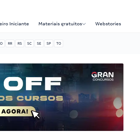
iro Iniciante
Materiais gratuitos
Webstories
O
RR
RS
SC
SE
SP
TO