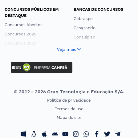
CONCURSOS PÚBLICOS EM
BANCAS DE CONCURSOS
DESTAQUE
Cebraspe
Concursos Abertos
Cesgranrio
Concursos 2026
Consulplan
Concursos 2025
FCC
Veja mais
Concurso Nacional Unificado
FGV
Concurso Ibama
Idecan
Concurso MPU
Selecon
Editais publicados
Uniase
© 2012 - 2026 Gran Tecnologia e Educação S/A.
Vunesp
Política de privacidade
CONCURSOS POR PROFISSÃO
EXAME DE ORDEM
Termos de uso
Concursos Administrativos
OAB
Mapa do site
Concursos Educação
Prova OAB
Concursos Fiscais
Calendário OAB